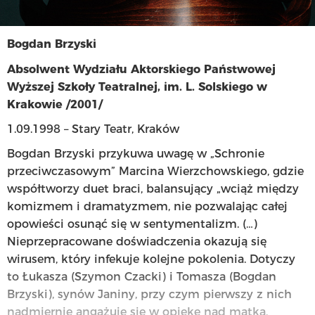
Bogdan Brzyski
Absolwent Wydziału Aktorskiego Państwowej
Wyższej Szkoły Teatralnej, im. L. Solskiego w
Krakowie /2001/
1.09.1998 – Stary Teatr, Kraków
Bogdan Brzyski przykuwa uwagę w „Schronie
przeciwczasowym” Marcina Wierzchowskiego, gdzie
współtworzy duet braci, balansujący „wciąż między
komizmem i dramatyzmem, nie pozwalając całej
opowieści osunąć się w sentymentalizm. (…)
Nieprzepracowane doświadczenia okazują się
wirusem, który infekuje kolejne pokolenia. Dotyczy
to Łukasza (Szymon Czacki) i Tomasza (Bogdan
Brzyski), synów Janiny, przy czym pierwszy z nich
nadmiernie angażuje się w opiekę nad matką,