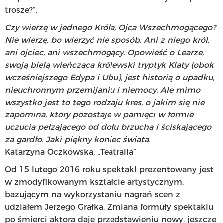
trosze?”.
Czy wierzę w jednego Króla, Ojca Wszechmogącego?
Nie wierzę, bo wierzyć nie sposób. Ani z niego król,
ani ojciec, ani wszechmogący. Opowieść o Learze,
swoją bielą wieńcząca królewski tryptyk Klaty (obok
wcześniejszego Edypa i Ubu), jest historią o upadku,
nieuchronnym przemijaniu i niemocy. Ale mimo
wszystko jest to tego rodzaju kres, o jakim się nie
zapomina, który pozostaje w pamięci w formie
uczucia pełzającego od dołu brzucha i ściskającego
za gardło. Jaki piękny koniec świata.
Katarzyna Oczkowska, „Teatralia”
Od 15 lutego 2016 roku spektakl prezentowany jest
w zmodyfikowanym kształcie artystycznym,
bazującym na wykorzystaniu nagrań scen z
udziałem Jerzego Grałka. Zmiana formuły spektaklu
po śmierci aktora daje przedstawieniu nowy, jeszcze