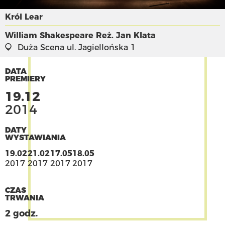
Król Lear
William Shakespeare
Reż. Jan Klata
Duża Scena
ul. Jagiellońska 1
DATA
PREMIERY
19.12
2014
DATY
WYSTAWIANIA
19.02
21.02
17.05
18.05
2017
2017
2017
2017
CZAS
TRWANIA
2 godz.