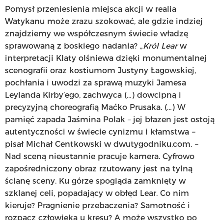
Pomysł przeniesienia miejsca akcji w realia
Watykanu może zrazu szokować, ale gdzie indziej
znajdziemy we współczesnym świecie władzę
sprawowaną z boskiego nadania? „
Król Lear
w
interpretacji Klaty olśniewa dzięki monumentalnej
scenografii oraz kostiumom Justyny Łagowskiej,
pochłania i uwodzi za sprawą muzyki Jamesa
Leylanda Kirby’ego, zachwyca (…) dowcipną i
precyzyjną choreografią Maćko Prusaka. (…) W
pamięć zapada Jaśmina Polak – jej błazen jest ostoją
autentyczności w świecie cynizmu i kłamstwa
–
pisał Michał Centkowski w dwutygodniku.com.
–
Nad sceną nieustannie pracuje kamera. Cyfrowo
zapośredniczony obraz rzutowany jest na tylną
ścianę sceny. Ku górze spogląda zamknięty w
szklanej celi, popadający w obłęd Lear. Co nim
kieruje? Pragnienie przebaczenia? Samotność i
rozpacz człowieka u kresu? A może wszystko po