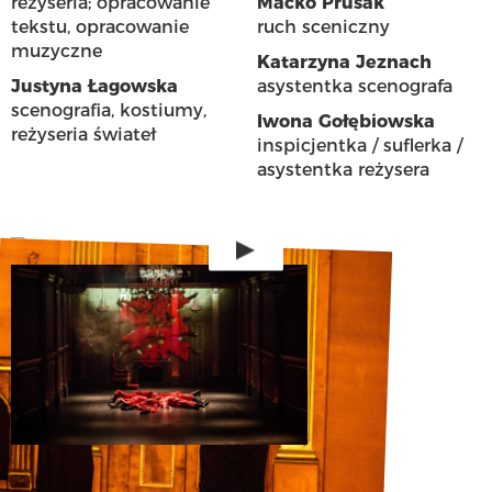
reżyseria; opracowanie
Maćko Prusak
tekstu, opracowanie
ruch sceniczny
muzyczne
Katarzyna Jeznach
Justyna Łagowska
asystentka scenografa
scenografia, kostiumy,
Iwona Gołębiowska
reżyseria świateł
inspicjentka / suflerka /
asystentka reżysera