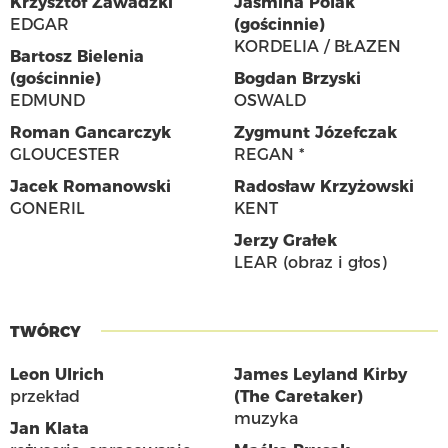
Krzysztof Zawadzki
Jaśmina Polak
EDGAR
(gościnnie)
KORDELIA / BŁAZEN
Bartosz Bielenia
(gościnnie)
Bogdan Brzyski
EDMUND
OSWALD
Roman Gancarczyk
Zygmunt Józefczak
GLOUCESTER
REGAN *
Jacek Romanowski
Radosław Krzyżowski
GONERIL
KENT
Jerzy Grałek
LEAR (obraz i głos)
TWÓRCY
Leon Ulrich
James Leyland Kirby
przekład
(The Caretaker)
muzyka
Jan Klata