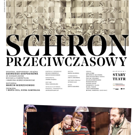
dyskretna muzyka i budujące klimat dawnych lat
kostiumy, scenografia i ruch sceniczny.
-Przemysław
Gulda, guldapoleca
Obsada ról dublowanych:
16, 17 kwietnia 2026 – Anna Paruszyńska
Na podstawie książki pod tytułem
VREMEUBEZHISHTE Copyright @ 2020, Georgi
Gospodinow Wszelkie prawa zastrzeżone. Scenariusz
powstał w oparciu o improwizacje aktorskie. W
spektaklu wykorzystane zostały fragmenty
przekładu powieści Georgiego Gospodinowa
Schron
przeciwczasowy
autorstwa Magdaleny Pytlak,
Wydawnictwo Literackie, Kraków 2022. Oprawa
olfaktoryczna spektaklu: