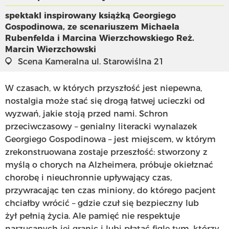
spektakl inspirowany książką Georgiego
Gospodinowa, ze scenariuszem Michaela
Rubenfelda i Marcina Wierzchowskiego
Reż.
Marcin Wierzchowski
Scena Kameralna
ul. Starowiślna 21
W czasach, w których przyszłość jest niepewna,
nostalgia może stać się drogą łatwej ucieczki od
wyzwań, jakie stoją przed nami. Schron
przeciwczasowy – genialny literacki wynalazek
Georgiego Gospodinowa – jest miejscem, w którym
zrekonstruowana zostaje przeszłość: stworzony z
myślą o chorych na Alzheimera, próbuje okiełznać
chorobę i nieuchronnie upływający czas,
przywracając ten czas miniony, do którego pacjent
chciałby wrócić – gdzie czuł się bezpieczny lub
żył pełnią życia. Ale pamięć nie respektuje
narzucanych jej granic i lubi płatać figle tym, którzy