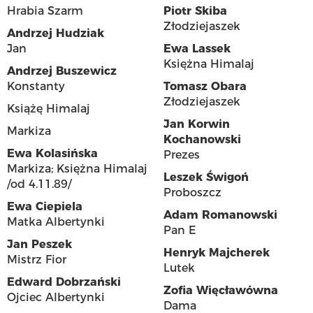
Hrabia Szarm
Piotr Skiba
Złodziejaszek
Andrzej Hudziak
Jan
Ewa Lassek
Księżna Himalaj
Andrzej Buszewicz
Konstanty
Tomasz Obara
Złodziejaszek
Książę Himalaj
Jan Korwin
Markiza
Kochanowski
Ewa Kolasińska
Prezes
Markiza; Księżna Himalaj
Leszek Świgoń
/od 4.11.89/
Proboszcz
Ewa Ciepiela
Adam Romanowski
Matka Albertynki
Pan E
Jan Peszek
Henryk Majcherek
Mistrz Fior
Lutek
Edward Dobrzański
Zofia Więcławówna
Ojciec Albertynki
Dama