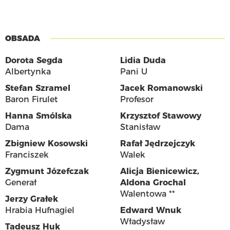
OBSADA
Dorota Segda
Lidia Duda
Albertynka
Pani U
Stefan Szramel
Jacek Romanowski
Baron Firulet
Profesor
Hanna Smólska
Krzysztof Stawowy
Dama
Stanisław
Zbigniew Kosowski
Rafał Jędrzejczyk
Franciszek
Walek
Zygmunt Józefczak
Alicja Bienicewicz
,
Generał
Aldona Grochal
Walentowa **
Jerzy Grałek
Hrabia Hufnagiel
Edward Wnuk
Władysław
Tadeusz Huk