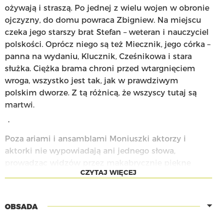
ożywają i straszą. Po jednej z wielu wojen w obronie
ojczyzny, do domu powraca Zbigniew. Na miejscu
czeka jego starszy brat Stefan – weteran i nauczyciel
polskości. Oprócz niego są też Miecznik, jego córka –
panna na wydaniu, Klucznik, Cześnikowa i stara
służka. Ciężka brama chroni przed wtargnięciem
wroga, wszystko jest tak, jak w prawdziwym
polskim dworze. Z tą różnicą, że wszyscy tutaj są
martwi.
・
Poza ariami i ansamblami Moniuszki aktorzy i
aktorki nie wypowiadają ani jednego słowa,
prowadząc widzów przez makabrycznie piękne
CZYTAJ WIĘCEJ
muzeum polskich cierpień. Co dzisiaj straszy w
„Strasznym dworze”? Czy społeczeństwo z
zapisanym w genotypie doświadczeniem wojny jest
OBSADA
w stanie wytworzyć mechanizmy obronne wobec