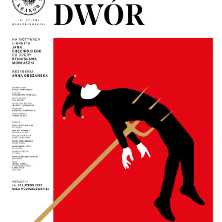
Bodźce sensoryczne i treści wrażliwe
Kliknij tutaj, a w pliku znajdziesz szczegółowe
informacje na temat potencjalnie wrażliwych treści i
bodźców sensorycznych występujących w spektaklu.
Uwaga: opis może zawierać spojlery dotyczące
niektórych scen.
Straszny dwór – program
Nagrody i Festiwale:
・
○
Najlepsza reżyseria
dla
Anny Obszańskiej
| w
zestawieniu NAJLEPSI 2024/2025 wg Miesięcznika
TEATR
○
Najlepsza choreografia
dla Anny
Obszańskiej
| w