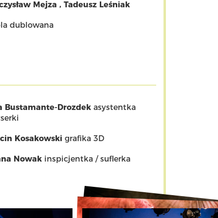
czysław Mejza
,
Tadeusz Leśniak
ola dublowana
a Bustamante-Drozdek
asystentka
serki
cin Kosakowski
grafika 3D
na Nowak
inspicjentka / suflerka