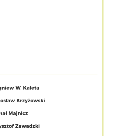
gniew W. Kaleta
osław Krzyżowski
hał Majnicz
ysztof Zawadzki