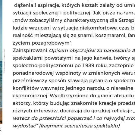
dążenia i aspiracje, których kształt zależy od um
sytuacji społecznej i politycznej. Jak pisze na ł
„znów zobaczyliśmy charakterystyczną dla Strzępk
ludzie wrzuceni w sytuacje niekomfortowe, czas bi
realność mieszającą się ze snami, koszmarami, fan
życiem pozagrobowym”.
Zainspirowani
Opisem obyczajów za panowania Au
spektaklami powstałymi na jego kanwie, twórcy sp
społeczno-politycznemu po 1989 roku, zaczepnie 
ponadnarodowej wspólnoty w zmienionych warunk
prześmiewczy sposób stawiają pytania o społeczne
konfliktów wewnątrz jednego narodu, o nierealne 
ekonomicznej. Wyolbrzymione do granic absurdu 
aktorzy, którzy budując znakomite kreacje przeds
różnych interesów, docierają do gorzkiej refleksji: 
wstecz do przeszłości popatrzeć i co najwyżej zro
wydostać” (fragment scenariusza spektaklu).