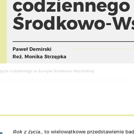
codziennego
Środkowo-Ws
Paweł Demirski
Reż.
Monika Strzępka
 życia codziennego w Europie Środkowo-Wschodniej
Rok z życia…
to wielowątkowe przedstawienie bada