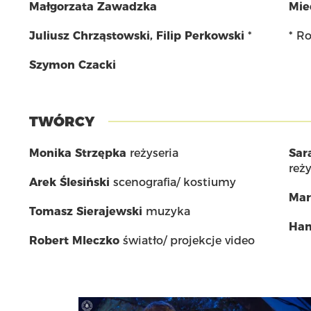
Małgorzata Zawadzka
Mie
Juliusz Chrząstowski
,
Filip Perkowski
*
* R
Szymon Czacki
TWÓRCY
Monika Strzępka
reżyseria
Sar
reży
Arek Ślesiński
scenografia/ kostiumy
Mar
Tomasz Sierajewski
muzyka
Han
Robert Mleczko
światło/ projekcje video