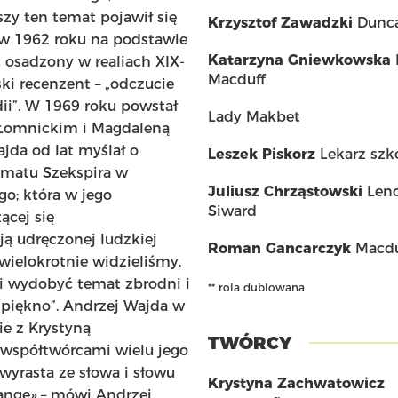
zy ten temat pojawił się
Krzysztof Zawadzki
Dunc
 w 1962 roku na podstawie
Katarzyna Gniewkowska
 osadzony w realiach XIX-
Macduff
ski recenzent – „odczucie
ii”. W 1969 roku powstał
Lady Makbet
 Łomnickim i Magdaleną
jda od lat myślał o
Leszek Piskorz
Lekarz szk
amatu Szekspira w
Juliusz Chrząstowski
Leno
go; która w jego
Siward
ącej się
ją udręczonej ludzkiej
Roman Gancarczyk
Macdu
wielokrotnie widzieliśmy.
mi wydobyć temat zbrodni i
** rola dublowana
 i piękno”. Andrzej Wajda w
e z Krystyną
TWÓRCY
współtwórcami wielu jego
wyrasta ze słowa i słowu
Krystyna Zachwatowicz
rangę» – mówi Andrzej