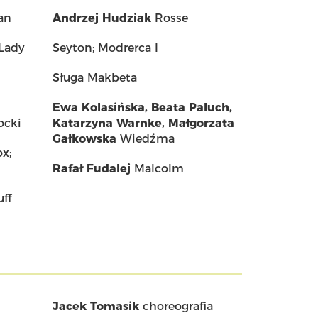
an
Andrzej Hudziak
Rosse
Lady
Seyton; Modrerca I
Sługa Makbeta
Ewa Kolasińska
,
Beata Paluch
,
ocki
Katarzyna Warnke
,
Małgorzata
Gałkowska
Wiedźma
x;
Rafał Fudalej
Malcolm
ff
Jacek Tomasik
choreografia