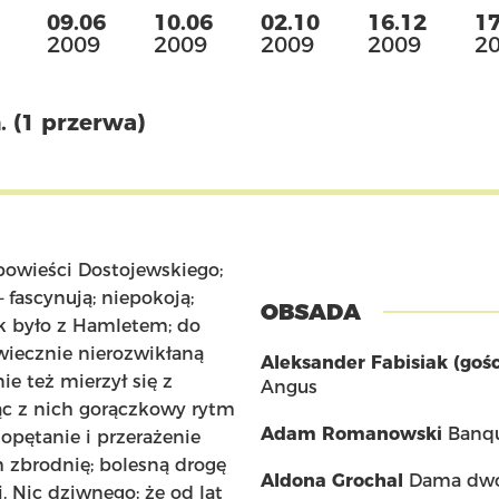
09.06
10.06
02.10
16.12
17
2009
2009
2009
2009
2
. (1 przerwa)
powieści Dostojewskiego;
fascynują; niepokoją;
OBSADA
k było z Hamletem; do
„wiecznie nierozwikłaną
Aleksander Fabisiak (gośc
ie też mierzył się z
Angus
c z nich gorączkowy rytm
Adam Romanowski
Banqu
opętanie i przerażenie
h zbrodnię; bolesną drogę
Aldona Grochal
Dama dw
Nic dziwnego; że od lat