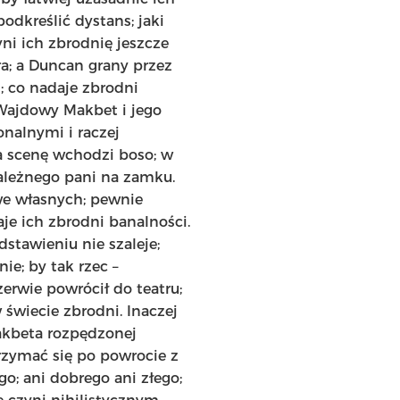
odkreślić dystans; jaki
yni ich zbrodnię jeszcze
era; a Duncan grany przez
; co nadaje zbrodni
Wajdowy Makbet i jego
onalnymi i raczej
a scenę wchodzi boso; w
należnego pani na zamku.
 we własnych; pewnie
je ich zbrodni banalności.
stawieniu nie szaleje;
ie; by tak rzec –
zerwie powrócił do teatru;
świecie zbrodni. Inaczej
Makbeta rozpędzonej
rzymać się po powrocie z
; ani dobrego ani złego;