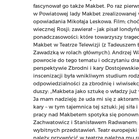
fascynował go także Makbet. Po raz pierws
w Powiatowej lady Makbet zrealizowanej
opowiadania Mikołaja Leskowa. Film; choć
wiecznej Rosji; zawierał – jak pisał londyń
ponadczasowości; które towarzyszy traged
Makbet w Teatrze Telewizji (z Tadeuszem
Zawadzką w rolach głównych). Andrzej Wa
powrocie do tego tematu i odczytaniu dr
perspektywie Zbrodni i kary Dostojewskie
inscenizacji była wnikliwym studium rodz
odpowiedzialności za zbrodnię i wiwisekc
duszy: „Makbeta jako sztukę o władzy już 
Ja mam nadzieję; że uda mi się z aktora
kary – w tym tajemnica tej sztuki; jej siła
pracy nad Makbetem spotyka się ponowni
Zachwatowicz i Stanisławem Radwanem; 
wybitnych przedstawień. Teatr europejski 
należy przywrócić w teatrze należną mu 