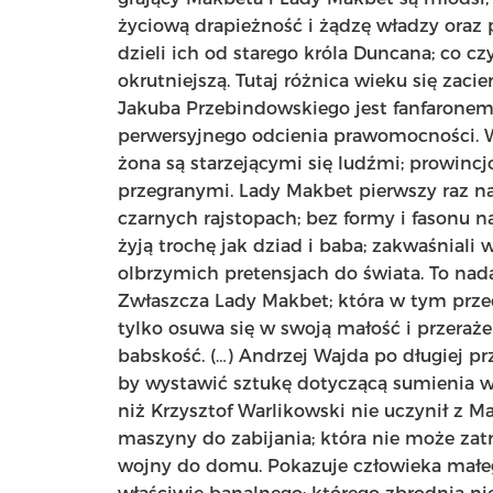
życiową drapieżność i żądzę władzy oraz p
dzieli ich od starego króla Duncana; co cz
okrutniejszą. Tutaj różnica wieku się zaci
Jakuba Przebindowskiego jest fanfaronem
perwersyjnego odcienia prawomocności. 
żona są starzejącymi się ludźmi; prowincj
przegranymi. Lady Makbet pierwszy raz n
czarnych rajstopach; bez formy i fasonu 
żyją trochę jak dziad i baba; zakwaśniali
olbrzymich pretensjach do świata. To nada
Zwłaszcza Lady Makbet; która w tym przed
tylko osuwa się w swoją małość i przerażen
babskość. (…) Andrzej Wajda po długiej pr
by wystawić sztukę dotyczącą sumienia w 
niż Krzysztof Warlikowski nie uczynił z 
maszyny do zabijania; która nie może zat
wojny do domu. Pokazuje człowieka małego