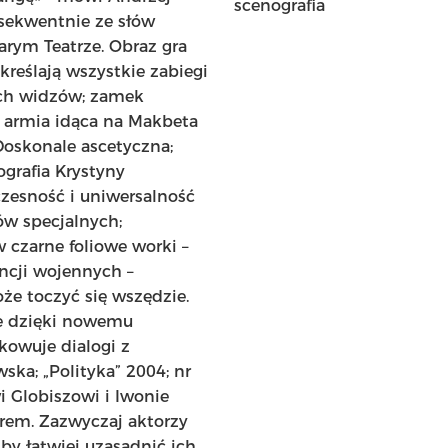
scenografia
nsekwentnie ze słów
arym Teatrze. Obraz gra
reślają wszystkie zabiegi
ach widzów; zamek
 armia idąca na Makbeta
Doskonale ascetyczna;
grafia Krystyny
zesność i uniwersalność
w specjalnych;
 czarne foliowe worki –
ncji wojennych –
że toczyć się wszędzie.
że dzięki nowemu
kowuje dialogi z
ka; „Polityka” 2004; nr
i Globiszowi i Iwonie
orem. Zazwyczaj aktorzy
by łatwiej uzasadnić ich