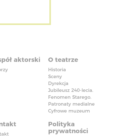
pół aktorski
O teatrze
orzy
Historia
Sceny
Dyrekcja
Jubileusz 240-lecia.
Fenomen Starego.
Patronaty medialne
Cyfrowe muzeum
ntakt
Polityka
prywatności
takt