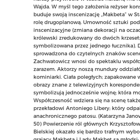
Wajda. W myśl tego założenia reżyser ko
buduje swoją inscenizację „Makbeta” w St
rolę drugoplanową. Umowność sztuki podk
inscenizacyjne (zmiana dekoracji na ocz
królewski zredukowany do dwóch krzeseł;
symbolizowana przez jednego łucznika). 
sprowadzona do czytelnych znaków sceno
Zachwatowicz wnosi do spektaklu współc
zarazem. Aktorzy noszą mundury oddziałó
kominiarki. Ciała poległych; zapakowane w
obrazy znane z telewizyjnych koresponde
symbolizują jednocześnie wojnę; która mo
Współczesność wdziera się na scenę tak
przekładowi Antoniego Libery; który odpa
anachronicznego patosu. (Katarzyna Janows
50) Powierzenie ról głównych Krzysztofow
Bielskiej okazało się bardzo trafnym wyb
grający Makbeta i Lady Makbet są młodsi; 