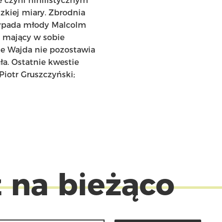
e czyni nihilistycznym
zkiej miary. Zbrodnia
wypada młody Malcolm
; mający w sobie
e Wajda nie pozostawia
ła. Ostatnie kwestie
iotr Gruszczyński;
 na bieżąco