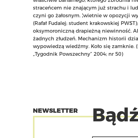
właściwie banalnego; którego zbrodnia ni
straceńcem nie znającym już strachu i lud
czyni go żałosnym. ¦wietnie w opozycji 
(Rafał Fudalej; student krakowskiej PWST)
oksymoroniczną drapieżną niewinność. Al
żadnych złudzeń. Mechanizm historii dzia
wypowiedzą wiedźmy. Koło się zamknie. (P
„Tygodnik Powszechny” 2004; nr 50)
Bądź
NEWSLETTER