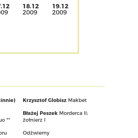
.12
18.12
19.12
009
2009
2009
innie)
Krzysztof Globisz
Makbet
Błażej Peszek
Morderca II;
o **
żołnierz I
oru
Odźwierny