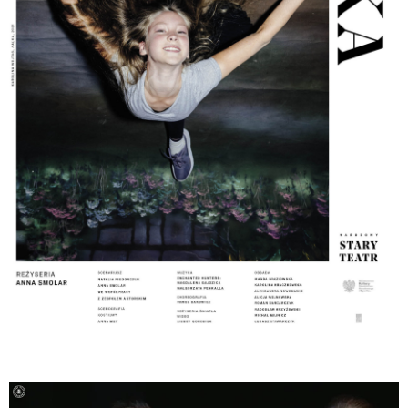
własnego głosu Halinie, ale też opracowaniem nowej
formy klasycznego dzieła, tak, aby teatr zawłaszczył
sobie wyzwanie opowiadania Halki na nowo.
Muzycznie i choreograficznie spektakl jest
majstersztykiem, bo nie ma „Halki” Anny Smolar bez
choreografii Pawła Sakowicza, równie ważnej jak
tekst. (…) W finale do tańca z krzesłami włączają się
wszyscy, kobiety i
mężczyźni, każdy w
indywidualnym stylu z własną historią, ale we
wspólnocie. I jest to opowieść, której potrzebujemy
zamiast polonezów i mazurów. Może nieco
naiwnego, siostrzanego spotkania Zofii z Haliną
trzymających się za rękę na scenie, może Jontka
myślącego, że niewiele brakowało, a urodziłby się
babą i mógłby przeżyć tę historię za Halinę, a może
Janusza, który zastanawia się, kiedy stracił w życiu
lekkość?