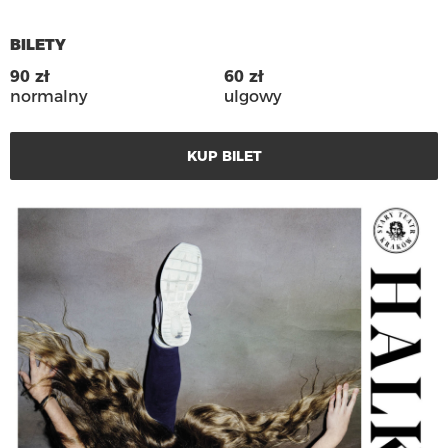
własnego, podrzędnego położenia, stoi Halka – u
Moniuszki i Wolskiego piękna, niema, roniąca
BILETY
bękarta i ginąca śmiercią samobójczą, w splątaniu i
90 zł
60 zł
rozpaczy. Figura Halki jest dla interpretatora
normalny
ulgowy
wygodna. Jej niemy status pozwala na nadawanie
dowolności znaczeń i metafor. Konflikt warstw
KUP BILET
społecznych, Halka jako „rozebrana i rozkradziona”
ojczyzna pod zaborami – „zbrukana” przez szlachtę
rozbiorową, oskarżana przez chłopów, że nie dała im
nic, nie przyjęła, przez wieki odczłowieczała
pańszczyzną. Gdyby Halka przemówiła –
natychmiast zmieniłaby dynamikę dramatycznej
sytuacji. Gdyby pozwoliła sobie chociaż na odrobinę
odmawianej kobietom słusznej wściekłości?
Autorki spektaklu – reżyserka Anna Smolar i
dramaturżka Natalia Fiedorczuk – mierzą się nie
tylko z przeformułowaniem treści, nadaniem