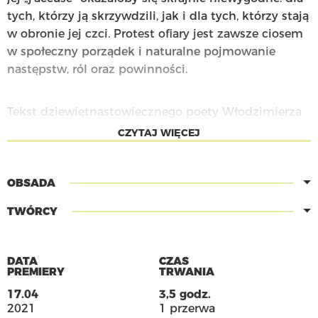
tych, którzy ją skrzywdzili, jak i dla tych, którzy stają
w obronie jej czci. Protest ofiary jest zawsze ciosem
w społeczny porządek i naturalne pojmowanie
następstw, ról oraz powinności.
Tekst dziewiętnastowiecznego poety Włodzimierza
Wolskiego wpisał się idealnie w swój czas jako
CZYTAJ WIĘCEJ
artystyczny komentarz do powodów i następstw
rabacji galicyjskiej. Libretto „Halki”, może jeszcze nie
aż tak konfrontacyjnie, jak uczynił to Wyspiański w
OBSADA
„Weselu”, ale już w sposób świadomy eksploatuje
TWÓRCY
napięcia pomiędzy „obrońcami polskości” w osobie
warstw ziemiańskich i „chłopskich zdrajców”, którzy
dla ostatecznego zniesienia szlacheckiego wyzysku
DATA
CZAS
PREMIERY
opowiedzieli się po stronie cesarstwa austriackiego.
TRWANIA
Pomiędzy szlachtą – która swoje ma za uszami a
17.04
3,5 godz.
chłopstwem – z powoli rodzącą się świadomością
2021
1 przerwa