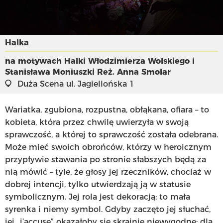
Halka
na motywach Halki Włodzimierza Wolskiego i
Stanisława Moniuszki
Reż. Anna Smolar
Duża Scena
ul. Jagiellońska 1
Wariatka, zgubiona, rozpustna, obłąkana, ofiara – to
kobieta, która przez chwilę uwierzyła w swoją
sprawczość, a której to sprawczość została odebrana.
Może mieć swoich obrońców, którzy w heroicznym
przypływie stawania po stronie słabszych będą za
nią mówić – tyle, że głosy jej rzeczników, chociaż w
dobrej intencji, tylko utwierdzają ją w statusie
symbolicznym. Jej rola jest dekoracją: to mała
syrenka i niemy symbol. Gdyby zaczęto jej słuchać,
jej „j’accuse” okazałoby się skrajnie niewygodne: dla