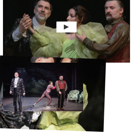
Marta Zdanowska, dwutygodnik.com
Nagrody i wyjazdy:
2021 – XIV Międzynarodowy Festiwal Teatralny
Boska Komedia, Kraków
2022 – 42. Warszawskie Spotkania Teatralne
2023
– 63 Kaliskie Spotkania Teatralne
(
Nagrody :
Aleksandra Nowosadko – Trzecia nagroda za rolę
Halki
Łukasz Stawarczyk – Trzecia nagroda za rolę Jontka
Karolina Kraczkowska (gościnnie) specjalna nagroda
aktorska dla artysty na początku Drogi Aktorskiej za
rolę Tancerki