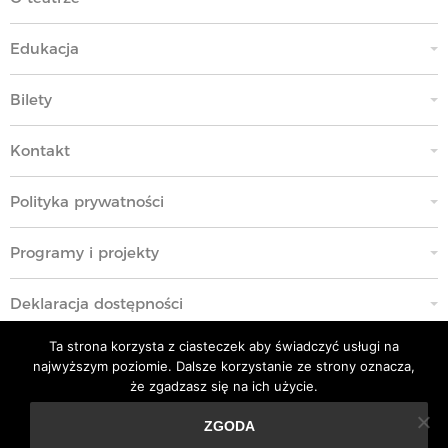
Edukacja
Bilety
Kontakt
Polityka prywatności
Programy i projekty
Deklaracja dostępności
Ta strona korzysta z ciasteczek aby świadczyć usługi na
Standardy Ochrony Małoletnich
najwyższym poziomie. Dalsze korzystanie ze strony oznacza,
że zgadzasz się na ich użycie.
Polityka przeciwko molestowaniu w miejscu pracy
ZGODA
Ta strona korzysta z ciasteczek aby świadczyć usługi na