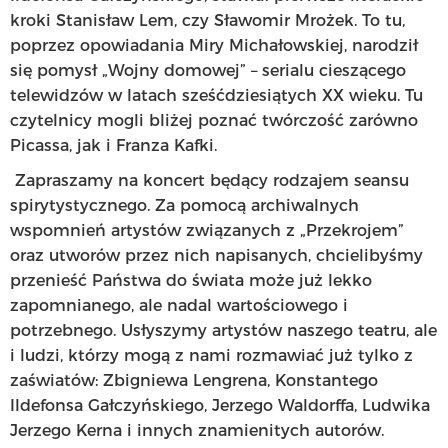
kroki Stanisław Lem, czy Sławomir Mrożek. To tu,
poprzez opowiadania Miry Michałowskiej, narodził
się pomysł „Wojny domowej” – serialu cieszącego
telewidzów w latach sześćdziesiątych XX wieku. Tu
czytelnicy mogli bliżej poznać twórczość zarówno
Picassa, jak i Franza Kafki.
Zapraszamy na koncert będący rodzajem seansu
spirytystycznego. Za pomocą archiwalnych
wspomnień artystów związanych z „Przekrojem”
oraz utworów przez nich napisanych, chcielibyśmy
przenieść Państwa do świata może już lekko
zapomnianego, ale nadal wartościowego i
potrzebnego. Usłyszymy artystów naszego teatru, ale
i ludzi, którzy mogą z nami rozmawiać już tylko z
zaświatów: Zbigniewa Lengrena, Konstantego
Ildefonsa Gałczyńskiego, Jerzego Waldorffa, Ludwika
Jerzego Kerna i innych znamienitych autorów.