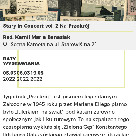
Stary in Concert vol. 2 Na Przekrój!
Reż. Kamil Maria Banasiak
Scena Kameralna
ul. Starowiślna 21
DATY
WYSTAWIANIA
05.03
06.03
19.05
2022
2022
2022
Tygodnik „Przekrój” jest pismem legendarnym.
Założone w 1945 roku przez Mariana Eilego pismo
było „lufcikiem na świat” pod kątem zarówno
społecznym jak i kulturowym. To na szpaltach tego
czasopisma wykluła się „Zielona Gęś” Konstantego
Ildefonsa Gałczyńskiego, stawiał pierwsze literackie