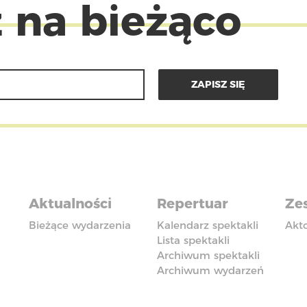
 na bieżąco
Aktualności
Repertuar
Zes
Bieżące wydarzenia
Kalendarz spektakli
Akt
Lista spektakli
Archiwum spektakli
Archiwum wydarzeń