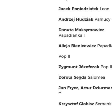
Jacek Poniedziałek
Leon
Andrzej Hudziak
Pafnucy
Danuta Maksymowicz
Papadianka I
Alicja Bienicewicz
Papadi
Pop II
Zygmunt Józefczak
Pop II
Dorota Segda
Salomea
Jan Frycz
,
Artur Dziurma
**
Krzysztof Globisz
Semenk