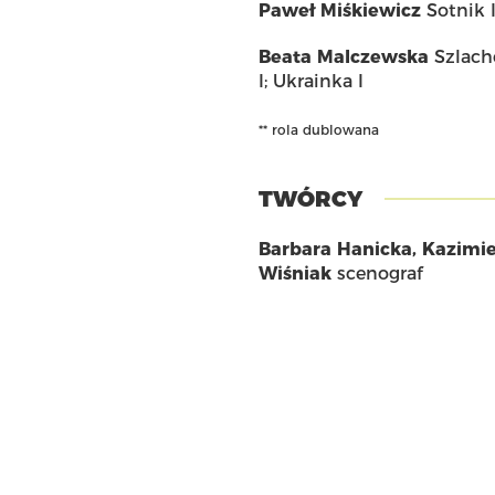
Paweł Miśkiewicz
Sotnik I
Beata Malczewska
Szlach
I; Ukrainka I
** rola dublowana
TWÓRCY
Barbara Hanicka
,
Kazimie
Wiśniak
scenograf