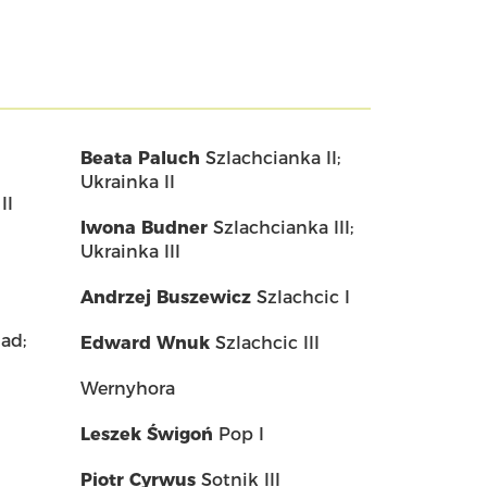
Beata Paluch
Szlachcianka II;
Ukrainka II
II
Iwona Budner
Szlachcianka III;
Ukrainka III
Andrzej Buszewicz
Szlachcic I
ad;
Edward Wnuk
Szlachcic III
Wernyhora
Leszek Świgoń
Pop I
Piotr Cyrwus
Sotnik III