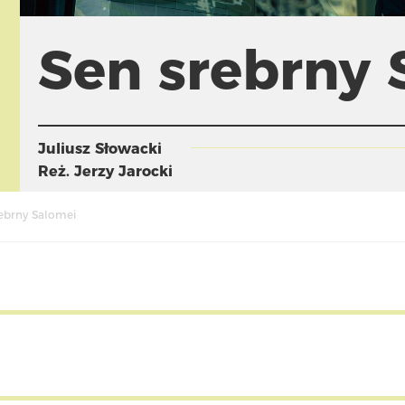
Sen srebrny 
Juliusz Słowacki
Reż.
Jerzy Jarocki
ebrny Salomei