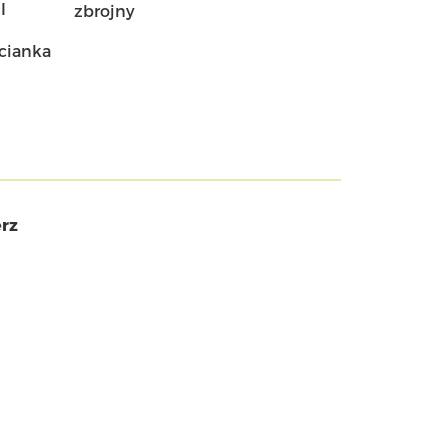
I
zbrojny
cianka
rz