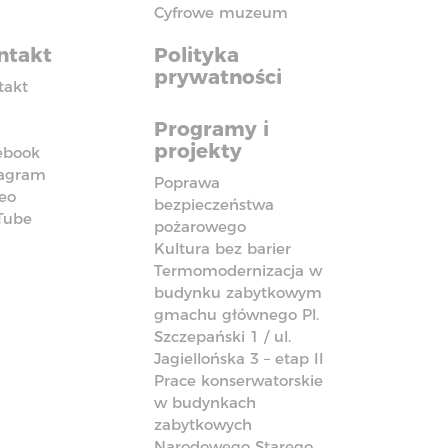
Cyfrowe muzeum
ntakt
Polityka
prywatności
takt
Programy i
projekty
ebook
tagram
Poprawa
eo
bezpieczeństwa
Tube
pożarowego
Kultura bez barier
Termomodernizacja w
budynku zabytkowym
gmachu głównego Pl.
Szczepański 1 / ul.
Jagiellońska 3 – etap II
Prace konserwatorskie
w budynkach
zabytkowych
Narodowego Starego