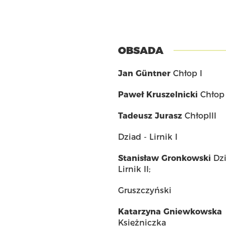
OBSADA
Jan Güntner
Chłop I
Paweł Kruszelnicki
Chłop 
Tadeusz Jurasz
ChłopIII
Dziad - Lirnik I
Stanisław Gronkowski
Dzi
Lirnik II;
Gruszczyński
Katarzyna Gniewkowska
Księżniczka