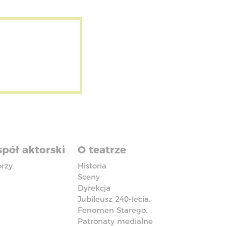
pół aktorski
O teatrze
orzy
Historia
Sceny
Dyrekcja
Jubileusz 240-lecia.
Fenomen Starego.
Patronaty medialne