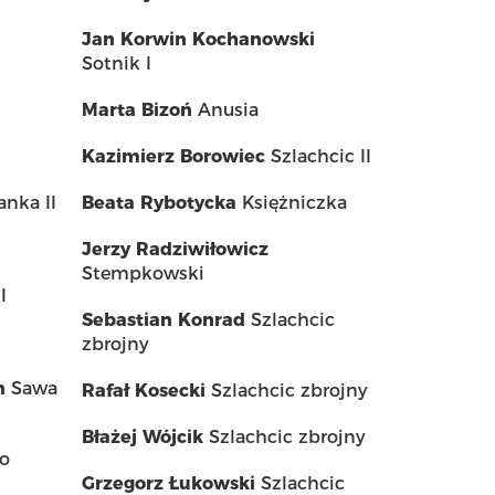
Jan Korwin Kochanowski
Sotnik I
Marta Bizoń
Anusia
Kazimierz Borowiec
Szlachcic II
anka II
Beata Rybotycka
Księżniczka
Jerzy Radziwiłowicz
Stempkowski
I
Sebastian Konrad
Szlachcic
zbrojny
n
Sawa
Rafał Kosecki
Szlachcic zbrojny
Błażej Wójcik
Szlachcic zbrojny
o
Grzegorz Łukowski
Szlachcic