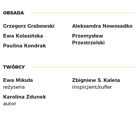
OBSADA
Grzegorz Grabowski
Aleksandra Nowosadko
Ewa Kolasińska
Przemysław
Przestrzelski
Paulina Kondrak
TWÓRCY
Ewa Mikuła
Zbigniew S. Kaleta
reżyseria
inspicjent/sufler
Karolina Zdunek
autor