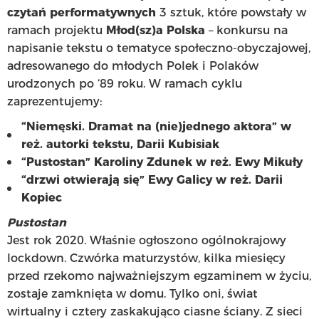
czytań performatywnych
3 sztuk, które powstały w
ramach projektu
Młod(sz)a Polska
– konkursu na
napisanie tekstu o tematyce społeczno-obyczajowej,
adresowanego do młodych Polek i Polaków
urodzonych po ‘89 roku. W ramach cyklu
zaprezentujemy:
“Niemęski. Dramat na (nie)jednego aktora” w
reż. autorki tekstu, Darii Kubisiak
“Pustostan” Karoliny Zdunek w reż. Ewy Mikuły
“drzwi otwierają się” Ewy Galicy w reż. Darii
Kopiec
Pustostan
Jest rok 2020. Właśnie ogłoszono ogólnokrajowy
lockdown. Czwórka maturzystów, kilka miesięcy
przed rzekomo najważniejszym egzaminem w życiu,
zostaje zamknięta w domu. Tylko oni, świat
wirtualny i cztery zaskakująco ciasne ściany. Z sieci