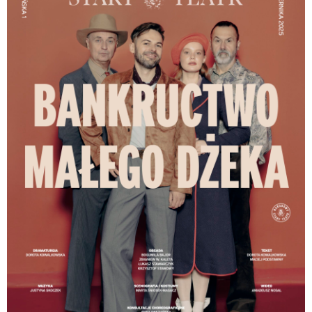
ograniczonym dostępie do kultury na terenie
Małopolski, w ramach inicjatywy „Teatr jest Wasz! –
Scena Redutowa Narodowego Starego Teatru”.
Pokazy zintegrowane będą z warsztatami
pedagogicznymi.
Nowa produkcja Narodowego Starego Teatru to nie
tylko artystyczna realizacja z najwyższym
poziomem wykonania, ale także ważny element
strategii rozwoju młodej widowni.
Czwórka aktorów – Łukasz Stawarczyk, Krzysztof
Stawowy, Bogumiła Bajor i Zbigniew W. Kaleta – za
pomocą prostych, ale skutecznych środków buduje
pomiędzy sobą sieć napięć, gdzie współczucie
miesza się z miłością, zabawa z obawą, a
podejmowane ryzyko z nauczką na przyszłość.
Piotr Gaszczyński, Teatr dla Wszystkich
Bodźce sensoryczne: