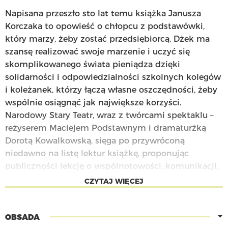
Napisana przeszło sto lat temu książka Janusza
Korczaka to opowieść o chłopcu z podstawówki,
który marzy, żeby zostać przedsiębiorcą. Dżek ma
szansę realizować swoje marzenie i uczyć się
skomplikowanego świata pieniądza dzięki
solidarności i odpowiedzialności szkolnych kolegów
i koleżanek, którzy łączą własne oszczędności, żeby
wspólnie osiągnąć jak największe korzyści.
Narodowy Stary Teatr, wraz z twórcami spektaklu –
reżyserem Maciejem Podstawnym i dramaturżką
Dorotą Kowalkowską, sięga po przywróconą
niedawno na listę lektur książkę, proponując
publiczności lekcję o wspólnotowości, komunikacji,
zaradności, a także o tym, jak zarządzać pieniędzmi,
CZYTAJ WIĘCEJ
które mamy, żeby szczęśliwie żyć.
“Bankructwo małego Dżeka” to pełna ciepła i
OBSADA
humoru opowieść o ludzkiej stronie pieniądza i