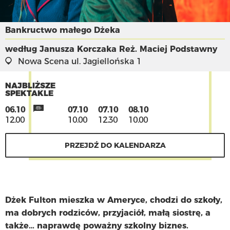
Bankructwo małego Dżeka
według Janusza Korczaka
Reż. Maciej Podstawny
Nowa Scena
ul. Jagiellońska 1
NAJBLIŻSZE
SPEKTAKLE
06.10
07.10
07.10
08.10
12.00
10.00
12.30
10.00
PRZEJDŹ DO KALENDARZA
Dżek Fulton mieszka w Ameryce, chodzi do szkoły,
ma dobrych rodziców, przyjaciół, małą siostrę, a
także… naprawdę poważny szkolny biznes.