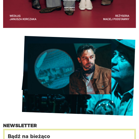
Głośna muzyka m.in. gra na perkusji, pojedyncze
krzyki i trzaski.
Bankructwo małego Dżeka – program
Wyjazdy i nagrody:
2025 –
Inicjatywa „
Teatr jest Wasz – Scena Redutowa
Starego Teatru”
Korczakianum – Muzeum Warszawy
Szkoła Mińsk Mazowiecki
Spektakl został przyjęty do XI Konkursu Klasyka
Żywa.
NEWSLETTER
Bądź na bieżąco