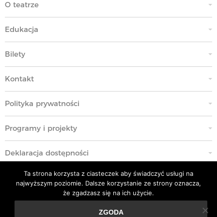
O teatrze
Edukacja
Bilety
Kontakt
Polityka prywatności
Programy i projekty
Deklaracja dostępności
Ta strona korzysta z ciasteczek aby świadczyć usługi na
Standardy Ochrony Małoletnich
najwyższym poziomie. Dalsze korzystanie ze strony oznacza,
że zgadzasz się na ich użycie.
Polityka przeciwko molestowaniu w miejscu pracy
ZGODA