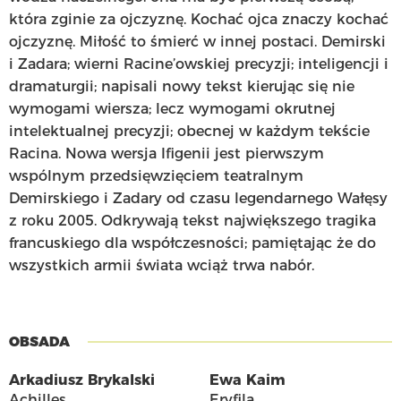
która zginie za ojczyznę. Kochać ojca znaczy kochać
ojczyznę. Miłość to śmierć w innej postaci. Demirski
i Zadara; wierni Racine’owskiej precyzji; inteligencji i
dramaturgii; napisali nowy tekst kierując się nie
wymogami wiersza; lecz wymogami okrutnej
intelektualnej precyzji; obecnej w każdym tekście
Racina. Nowa wersja Ifigenii jest pierwszym
wspólnym przedsięwzięciem teatralnym
Demirskiego i Zadary od czasu legendarnego Wałęsy
z roku 2005. Odkrywają tekst największego tragika
francuskiego dla współczesności; pamiętając że do
wszystkich armii świata wciąż trwa nabór.
OBSADA
Arkadiusz Brykalski
Ewa Kaim
Achilles
Eryfila