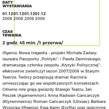
DATY
WYSTAWIANIA
01.12
01.12
01.12
01.12
2008
2008
2008
2008
CZAS
TRWANIA
2 godz. 45 min. /1 przerwa/
Ifigenia. Nowa tragedia – projekt Michała Zadary;
laureata Paszportu „Polityki”; i Pawła Demirskiego;
dramaturga; członka zespołu „Krytyki Politycznej”;
efektownie zwieńczył sezon 2007/2008 w Starym
Teatrze. Twórcy przepisują dramat Racine’a;
umieszczając go we współczesnych kontekstach.
Główne role grają gwiazdy Starego Teatru: Jan
Peszek (Agamemnon); Anna Radwan-Gancarczyk
(Klytemnestra); Roman Gancarczyk (Ulisses); Barbara
Wysocka (Ifigenia); Ewa Kaim (Eryfila) oraz gościnnie