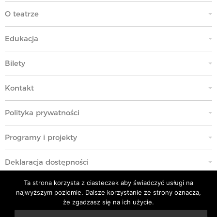
O teatrze
Edukacja
Bilety
Kontakt
Polityka prywatności
Programy i projekty
Deklaracja dostępności
Ta strona korzysta z ciasteczek aby świadczyć usługi na
Standardy Ochrony Małoletnich
najwyższym poziomie. Dalsze korzystanie ze strony oznacza,
że zgadzasz się na ich użycie.
Polityka przeciwko molestowaniu w miejscu pracy