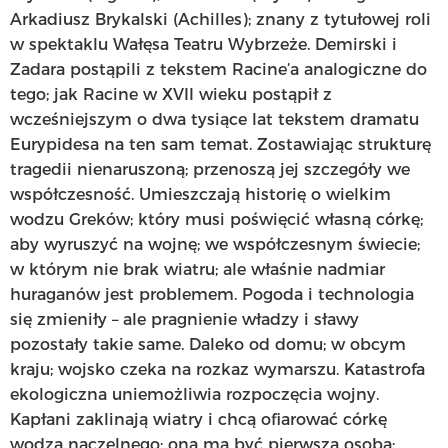
Arkadiusz Brykalski (Achilles); znany z tytułowej roli
w spektaklu Wałęsa Teatru Wybrzeże. Demirski i
Zadara postąpili z tekstem Racine’a analogiczne do
tego; jak Racine w XVII wieku postąpił z
wcześniejszym o dwa tysiące lat tekstem dramatu
Eurypidesa na ten sam temat. Zostawiając strukturę
tragedii nienaruszoną; przenoszą jej szczegóły we
współczesność. Umieszczają historię o wielkim
wodzu Greków; który musi poświęcić własną córkę;
aby wyruszyć na wojnę; we współczesnym świecie;
w którym nie brak wiatru; ale właśnie nadmiar
huraganów jest problemem. Pogoda i technologia
się zmieniły – ale pragnienie władzy i sławy
pozostały takie same. Daleko od domu; w obcym
kraju; wojsko czeka na rozkaz wymarszu. Katastrofa
ekologiczna uniemożliwia rozpoczęcia wojny.
Kapłani zaklinają wiatry i chcą ofiarować córkę
wodza naczelnego: ona ma być pierwszą osobą;