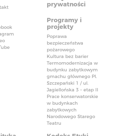
prywatności
takt
Programy i
projekty
ebook
tagram
Poprawa
eo
bezpieczeństwa
Tube
pożarowego
Kultura bez barier
Termomodernizacja w
budynku zabytkowym
gmachu głównego Pl.
Szczepański 1 / ul.
Jagiellońska 3 – etap II
Prace konserwatorskie
w budynkach
zabytkowych
Narodowego Starego
Teatru