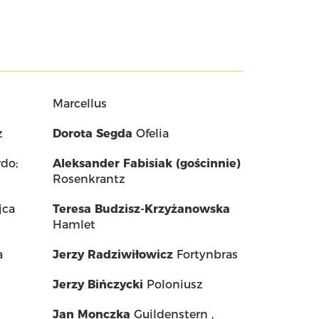
Marcellus
z
Dorota Segda
Ofelia
do;
Aleksander Fabisiak (gościnnie)
Rosenkrantz
jca
Teresa Budzisz-Krzyżanowska
Hamlet
a
Jerzy Radziwiłowicz
Fortynbras
Jerzy Bińczycki
Poloniusz
Jan Monczka
Guildenstern ,