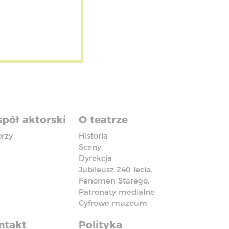
pół aktorski
O teatrze
orzy
Historia
Sceny
Dyrekcja
Jubileusz 240-lecia.
Fenomen Starego.
Patronaty medialne
Cyfrowe muzeum
ntakt
Polityka