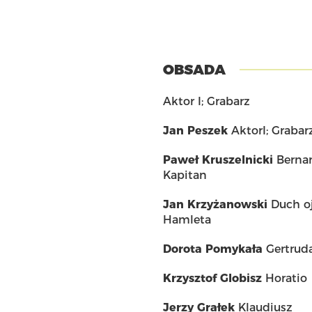
OBSADA
Aktor I; Grabarz
Jan Peszek
AktorI; Grabar
Paweł Kruszelnicki
Bernar
Kapitan
Jan Krzyżanowski
Duch o
Hamleta
Dorota Pomykała
Gertrud
Krzysztof Globisz
Horatio
Jerzy Grałek
Klaudiusz