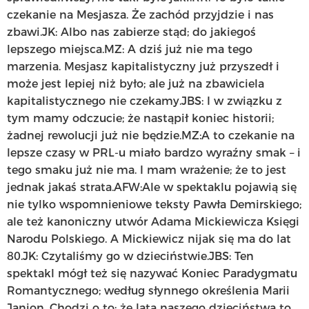
czekanie na Mesjasza. Że zachód przyjdzie i nas
zbawi.JK: Albo nas zabierze stąd; do jakiegoś
lepszego miejsca.MZ: A dziś już nie ma tego
marzenia. Mesjasz kapitalistyczny już przyszedł i
może jest lepiej niż było; ale już na zbawiciela
kapitalistycznego nie czekamy.JBS: I w związku z
tym mamy odczucie; że nastąpił koniec historii;
żadnej rewolucji już nie będzie.MZ:A to czekanie na
lepsze czasy w PRL-u miało bardzo wyraźny smak – i
tego smaku już nie ma. I mam wrażenie; że to jest
jednak jakaś strata.AFW:Ale w spektaklu pojawią się
nie tylko wspomnieniowe teksty Pawła Demirskiego;
ale też kanoniczny utwór Adama Mickiewicza Księgi
Narodu Polskiego. A Mickiewicz nijak się ma do lat
80.JK: Czytaliśmy go w dzieciństwie.JBS: Ten
spektakl mógł też się nazywać Koniec Paradygmatu
Romantycznego; według słynnego określenia Marii
Janion. Chodzi o to; że lata naszego dzieciństwa to