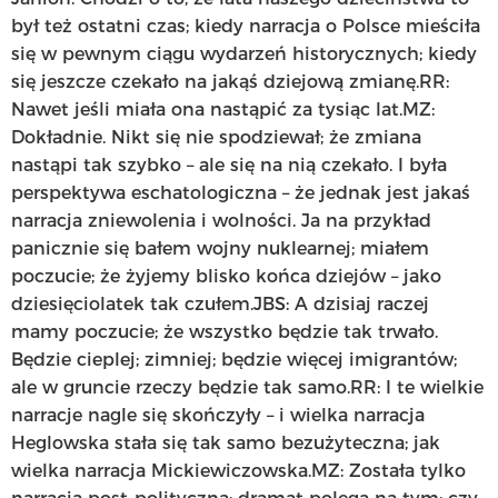
był też ostatni czas; kiedy narracja o Polsce mieściła
się w pewnym ciągu wydarzeń historycznych; kiedy
się jeszcze czekało na jakąś dziejową zmianę.RR:
Nawet jeśli miała ona nastąpić za tysiąc lat.MZ:
Dokładnie. Nikt się nie spodziewał; że zmiana
nastąpi tak szybko – ale się na nią czekało. I była
perspektywa eschatologiczna – że jednak jest jakaś
narracja zniewolenia i wolności. Ja na przykład
panicznie się bałem wojny nuklearnej; miałem
poczucie; że żyjemy blisko końca dziejów – jako
dziesięciolatek tak czułem.JBS: A dzisiaj raczej
mamy poczucie; że wszystko będzie tak trwało.
Będzie cieplej; zimniej; będzie więcej imigrantów;
ale w gruncie rzeczy będzie tak samo.RR: I te wielkie
narracje nagle się skończyły – i wielka narracja
Heglowska stała się tak samo bezużyteczna; jak
wielka narracja Mickiewiczowska.MZ: Została tylko