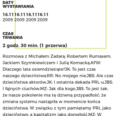
DATY
WYSTAWIANIA
16.11
16.11
16.11
16.11
2009
2009
2009
2009
CZAS
TRWANIA
2 godz. 30 min. (1 przerwa)
Rozmowa z Michałem Zadarą; Robertem Rumasem;
Jackiem Szymkiewiczem i Julią Kornacką.AFW:
Dlaczego lata osiemdziesiąte?JK: To jest czas
naszego dzieciństwa.RR: No mojego nie.JBS: Ale czas
dzieciństwa aktorów.JK: I ostatnia dekada PRL-u.JBS:
I fajnych ciuchów.MZ: Jak dla kogo.JBS: To jest tak;
że nasze pokolenie ma tę dziwną przypadłość; że
zmiana systemu nastąpiła w momencie końca
dzieciństwa. W związku z tym pamiętamy PRL jako
dzieciństwo; a kapitalizm jako dorosłość.MZ: W