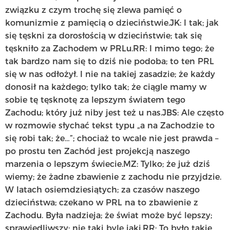
związku z czym trochę się zlewa pamięć o
komunizmie z pamięcią o dzieciństwie.JK: I tak; jak
się tęskni za dorosłością w dzieciństwie; tak się
tęskniło za Zachodem w PRLu.RR: I mimo tego; że
tak bardzo nam się to dziś nie podoba; to ten PRL
się w nas odłożył. I nie na takiej zasadzie; że każdy
donosił na każdego; tylko tak; że ciągle mamy w
sobie tę tęsknotę za lepszym światem tego
Zachodu; który już niby jest też u nas.JBS: Ale często
w rozmowie słychać tekst typu „a na Zachodzie to
się robi tak; że…”; chociaż to wcale nie jest prawda –
po prostu ten Zachód jest projekcją naszego
marzenia o lepszym świecie.MZ: Tylko; że już dziś
wiemy; że żadne zbawienie z zachodu nie przyjdzie.
W latach osiemdziesiątych; za czasów naszego
dzieciństwa; czekano w PRL na to zbawienie z
Zachodu. Była nadzieja; że świat może być lepszy;
sprawiedliwszy; nie taki byle jaki.RR: To było takie