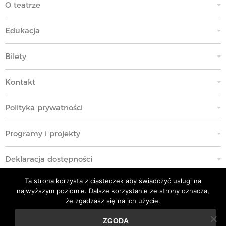
O teatrze
Edukacja
Bilety
Kontakt
Polityka prywatności
Programy i projekty
Deklaracja dostępności
Ta strona korzysta z ciasteczek aby świadczyć usługi na
Standardy Ochrony Małoletnich
najwyższym poziomie. Dalsze korzystanie ze strony oznacza,
że zgadzasz się na ich użycie.
Polityka przeciwko molestowaniu w miejscu pracy
ZGODA