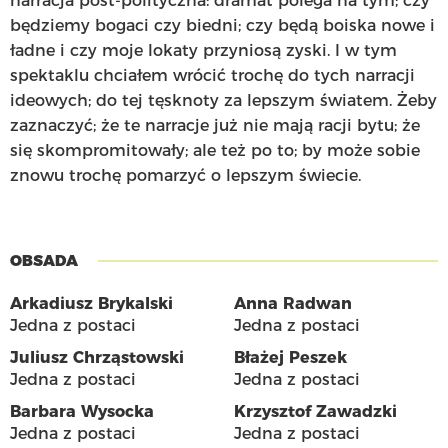
narracja post-polityczna: dramat polega na tym; czy
będziemy bogaci czy biedni; czy będą boiska nowe i
ładne i czy moje lokaty przyniosą zyski. I w tym
spektaklu chciałem wrócić trochę do tych narracji
ideowych; do tej tęsknoty za lepszym światem. Żeby
zaznaczyć; że te narracje już nie mają racji bytu; że
się skompromitowały; ale też po to; by może sobie
znowu trochę pomarzyć o lepszym świecie.
OBSADA
Arkadiusz Brykalski
Anna Radwan
Jedna z postaci
Jedna z postaci
Juliusz Chrząstowski
Błażej Peszek
Jedna z postaci
Jedna z postaci
Barbara Wysocka
Krzysztof Zawadzki
Jedna z postaci
Jedna z postaci