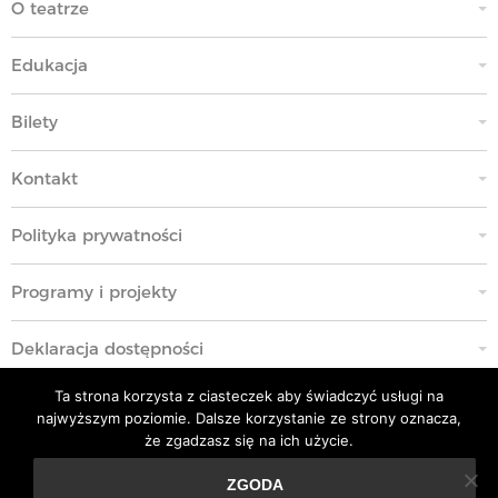
O teatrze
Edukacja
Bilety
Kontakt
Polityka prywatności
Programy i projekty
Deklaracja dostępności
Ta strona korzysta z ciasteczek aby świadczyć usługi na
Standardy Ochrony Małoletnich
najwyższym poziomie. Dalsze korzystanie ze strony oznacza,
że zgadzasz się na ich użycie.
Polityka przeciwko molestowaniu w miejscu pracy
ZGODA