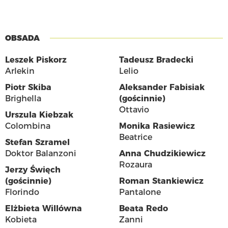
OBSADA
Leszek Piskorz
Tadeusz Bradecki
Arlekin
Lelio
Piotr Skiba
Aleksander Fabisiak
Brighella
(gościnnie)
Ottavio
Urszula Kiebzak
Colombina
Monika Rasiewicz
Beatrice
Stefan Szramel
Doktor Balanzoni
Anna Chudzikiewicz
Rozaura
Jerzy Święch
(gościnnie)
Roman Stankiewicz
Florindo
Pantalone
Elżbieta Willówna
Beata Redo
Kobieta
Zanni