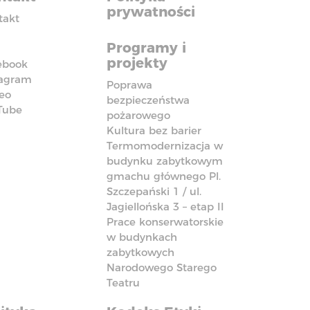
prywatności
takt
Programy i
projekty
ebook
tagram
Poprawa
eo
bezpieczeństwa
Tube
pożarowego
Kultura bez barier
Termomodernizacja w
budynku zabytkowym
gmachu głównego Pl.
Szczepański 1 / ul.
Jagiellońska 3 – etap II
Prace konserwatorskie
w budynkach
zabytkowych
Narodowego Starego
Teatru