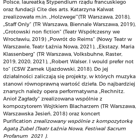
Polsce, laureatką Stypendium rządu francuskiego
oraz fundacji Cite des arts. Katarzyna Kalwat
zrealizowała m.in. „Holzwege’”(TR Warszawa, 2018),
„Staff Only” (TR Warszawa, Biennale Warszawa, 2019),
„Grotowski non fiction” (Teatr Współczesny we
Wrocławiu, 2019) „Powrót do Reims” (Nowy Teatr w
Warszawie, Teatr Łaźnia Nowa, 2021), „Ekstazy. Maria
Klassenberg” (TR Warszawa, Volksbuhne, Raster,
2019, 2020, 2021), „Robert Walser. I would prefer not
to” (CSW Zamek Ujazdowski, 2018). Do jej
działalności zaliczają się projekty, w których muzyka
stanowi równoprawną wartość dzieła. Do najbardziej
znanych należy opera performatywna „Rechnitz.
Anioł Zagłady” zrealizowana wspólnie z
kompozytorem Wojtkiem Blacharzem (TR Warszawa,
Warszawska Jesień, 2018) oraz koncert
Purification
zrealizowany wspólnie z kompozytorką
Agatą Zubel (Teatr Łaźnia Nowa, Festiwal Sacrum
Profanum 2021 ).