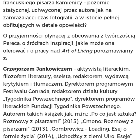
francuskiego pisarza kamienicy – pozornie
statycznej, uchwyconej przez autora jak na
zamrażającej czas fotografii, a w istocie pełnej
obfitujących w detale opowieści?
O przyjemności płynącej z obcowania z twórczością
Pereca, o źródłach inspiracji, jakie może ona
oferować i o pracy nad
Art of Living
porozmawiamy
z:
Grzegorzem Jankowiczem
– aktywistą literackim,
filozofem literatury, eseistą, redaktorem, wydawcą,
krytykiem i tłumaczem. Dyrektorem programowym
Festiwalu Conrada, redaktorem działu kultury
„Tygodnika Powszechnego”, dyrektorem programów
literackich Fundacji Tygodnika Powszechnego.
Autorem takich książek jak, m.in.: „Po co jest sztuka?
Rozmowy z pisarzami” (2013), „Cmono. Rozmowy z
pisarzami” (2013), „Gombrowicz – Loading. Esej o
formie życia” (2014), „Uchodźcy z ziemi Ulro. Eseje”