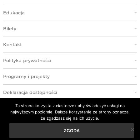
Edukacja
Bilety
Kontakt
Polityka prywatności
Programy i projekty
Deklaracja dostępności
Ta strona korzysta z ciasteczek aby świadczyć usługi na
Standardy Ochrony Małoletnich
najwyższym poziomie. Dalsze korzystanie ze strony oznacza,
że zgadzasz się na ich użycie.
Polityka przeciwko molestowaniu w miejscu pracy
ZGODA
Ta strona korzysta z ciasteczek aby świadczyć usługi na