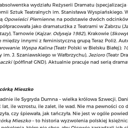
absolwentka wydziału Reżyserii Dramatu (specjalizacja
mii Sztuk Teatralnych im. Stanisława Wyspiańskiego. 
ką
Opowieści Plemienne
, na podstawie dwóch odcinkó
półpracowała jako dramaturżka z Teatrami w Zabrzu (
Ja
tazy
), Tarnowie (
Kajzar. Odyseja 1982
), Krakowie (
Skowy
że między innymi z feministyczną grupą Teraz Poliż. A
arowanie
;
Wyspa Kalina
(Teatr Polski w Bielsku Białej);
1
y im. J. Szaniawskiego w Wałbrzychu),
Jezioro
(Teatr Dr
aczki
(półfinał GND). Aktualnie pracuje nad serią dram
 córką Mieszko
dnie ile Sygryda Dumna – wielka królowa Szwecji, Danii
 lat, ile wzrostu, ile zalet, ile wad. Nie ma pewności co
yła, czy śpiewała, jak tańczyła. Nie jest w ogóle powiedz
córką Mieszko
– to historia wyzwolenia polskiej księżniczk
okolenia, które nie chce, aby Ojcowie zarządzali ich c