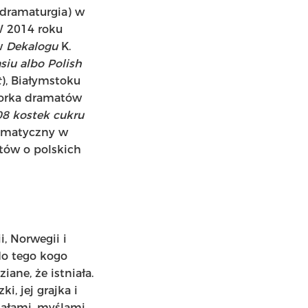
 dramaturgia) w
W 2014 roku
w
Dekalogu
K.
siu albo Polish
t
), Białymstoku
utorka dramatów
08 kostek cukru
amatyczny w
atów o polskich
, Norwegii i
 do tego kogo
iane, że istniała.
i, jej grajka i
iałami, myślami,