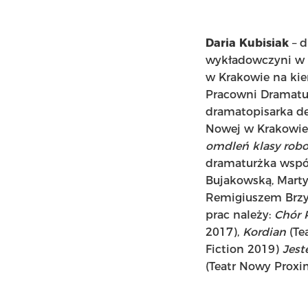
Daria Kubisiak
– d
wykładowczyni w K
w Krakowie na kier
Pracowni Dramaturg
dramatopisarka d
Nowej w Krakowie.
omdleń klasy robo
dramaturżka współ
Bujakowską, Mart
Remigiuszem Brzyk
prac należy:
Chór 
2017),
Kordian
(Te
Fiction 2019)
Jest
(Teatr Nowy Proxi