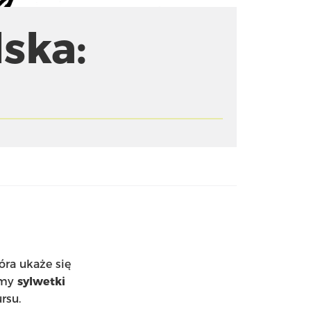
lska:
óra ukaże się
amy
sylwetki
rsu.