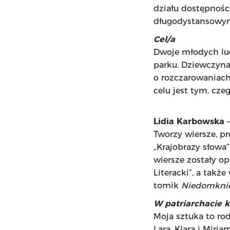
działu dostępności
długodystansowy
Cel/a
Dwoje młodych lu
parku. Dziewczyna 
o rozczarowaniach
celu jest tym, cz
Lidia Karbowska
–
Tworzy wiersze, pr
„Krajobrazy słowa”
wiersze zostały op
Literacki”, a takż
tomik
Niedomknię
W patriarchacie 
Moja sztuka to ro
Lara, Klara i Miri