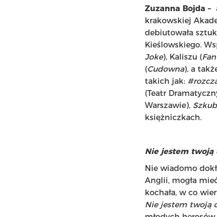
Zuzanna Bojda
–
krakowskiej Akade
debiutowała sztu
Kieślowskiego. Ws
Joke
), Kaliszu (
Fan
(
Cudowna
), a tak
takich jak:
#rozcz
(Teatr Dramatyczn
Warszawie),
Szkub
księżniczkach.
Nie jestem twoją
Nie wiadomo dokła
Anglii, mogła mieć
kochała, w co wierz
Nie jestem twoją 
młodych herosów, p