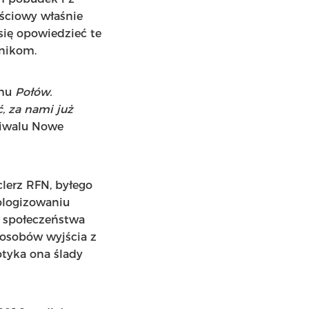
ściowy właśnie
się opowiedzieć te
lnikom.
chu
Połów.
, za nami już
tiwalu Nowe
clerz RFN, byłego
ologizowaniu
ć społeczeństwa
posobów wyjścia z
otyka ona ślady