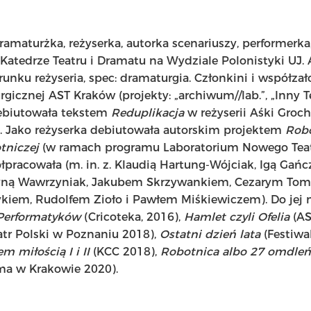
ramaturżka, reżyserka, autorka scenariuszy, performerka
atedrze Teatru i Dramatu na Wydziale Polonistyki UJ.
unku reżyseria, spec: dramaturgia. Członkini i współzał
icznej AST Kraków (projekty: „archiwum//lab.”, „Inny Te
ebiutowała tekstem
Reduplikacja
w reżyserii Aśki Groch
 Jako reżyserka debiutowała autorskim projektem
Robo
tniczej
(w ramach programu Laboratorium Nowego Teat
pracowała (m. in. z. Klaudią Hartung-Wójciak, Igą Gańc
yną Wawrzyniak, Jakubem Skrzywankiem, Cezarym Tom
iem, Rudolfem Zioło i Pawłem Miśkiewiczem). Do jej 
Performatyków
(Cricoteka, 2016),
Hamlet czyli Ofelia
(AS
atr Polski w Poznaniu 2018),
Ostatni dzień lata
(Festiwa
em miłością I i II
(KCC 2018),
Robotnica albo 27 omdleń 
ma w Krakowie 2020).