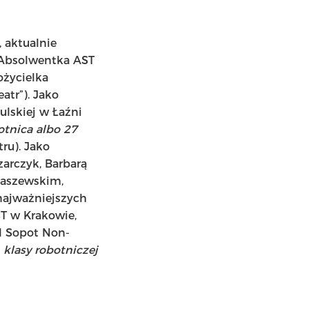
, aktualnie
 Absolwentka AST
ożycielka
atr”). Jako
ulskiej w Łaźni
tnica albo 27
ru). Jako
zarczyk, Barbarą
aszewskim,
najważniejszych
T w Krakowie,
l Sopot Non-
klasy robotniczej