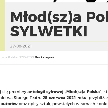
Młod(sz)a Po
SYLWETKI
27-08-2021
(sz)a Polska: SYLWETKI
Bez kategorii
ej się premiery
antologii cyfrowej „Młod(sz)a Polska”
,
kt
ctwa Starego Teatru
25 czerwca 2021 roku,
przybliż
i autorów
oraz opisy sztuk, powstałych w ramach konku