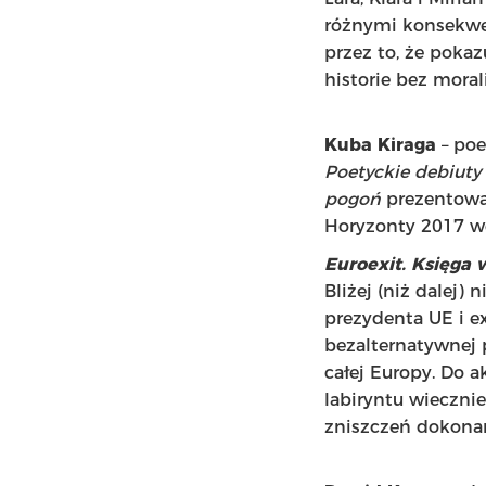
różnymi konsekwen
przez to, że pokaz
historie bez mora
Kuba Kiraga
– poe
Poetyckie debiuty
pogoń
prezentowa
Horyzonty 2017 w
Euroexit. Księga 
Bliżej (niż dalej)
prezydenta UE i e
bezalternatywnej 
całej Europy. Do 
labiryntu wieczni
zniszczeń dokonan