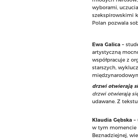
wyborami, uczuciam
szekspirowskimi k
Polan pozwala sobi
Ewa Galica
–
stud
artystyczną mocno
współpracuje z or
starszych, wykluc
międzynarodowym p
drzwi otwierają s
drzwi otwierają si
udawane. Z tekst
Klaudia Gębska –
w tym momencie st
Beznadziejnej, wi