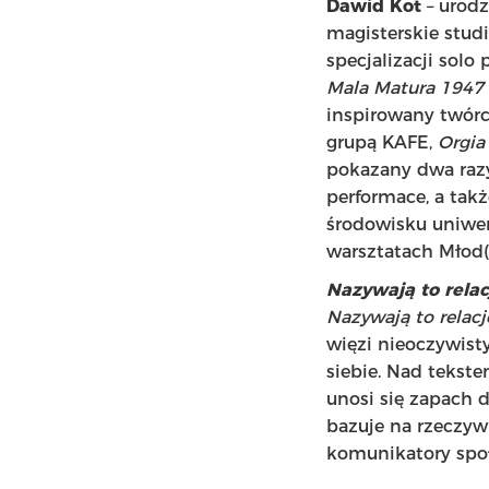
Dawid Kot
– urodz
magisterskie stud
specjalizacji sol
Mala Matura 1947
inspirowany twór
grupą KAFE,
Orgi
pokazany dwa raz
performace, a tak
środowisku uniwer
warsztatach Młod(
Nazywają to relac
Nazywają to relac
więzi nieoczywis
siebie. Nad teks
unosi się zapach 
bazuje na rzeczy
komunikatory spo