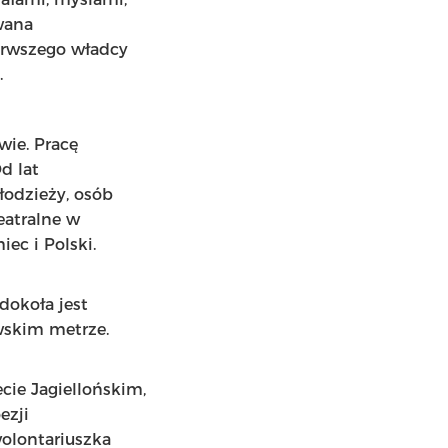
wana
erwszego władcy
.
wie. Pracę
d lat
łodzieży, osób
eatralne w
ec i Polski.
dokoła jest
wskim metrze.
cie Jagiellońskim,
ezji
wolontariuszka