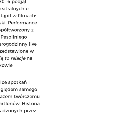
2016 podjął
Teatralnych o
tąpił w filmach:
ski. Performance
spółtworzony z
 Pasoliniego
rogodzinny live
rzedstawione w
 to relacje
na
kowie.
ice spotkań i
względem samego
arazem twórczemu
rtfonów. Historia
wadzonych przez