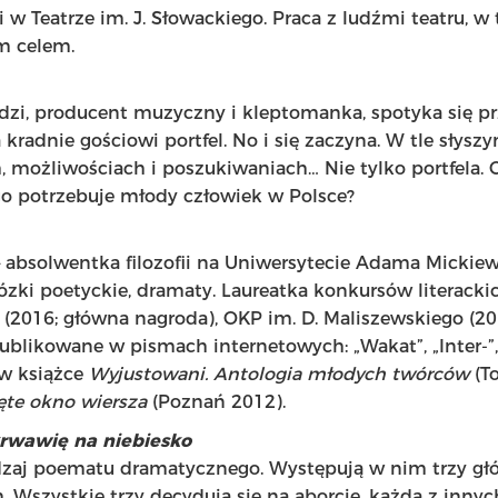
 w Teatrze im. J. Słowackiego. Praca z ludźmi teatru, w t
m celem.
dzi, producent muzyczny i kleptomanka, spotyka się 
kradnie gościowi portfel. No i się zaczyna. W tle słys
, możliwościach i poszukiwaniach… Nie tylko portfela. 
ego potrzebuje młody człowiek w Polsce?
 absolwentka filozofii na Uniwersytecie Adama Mickie
ózki poetyckie, dramaty. Laureatka konkursów literackic
 (2016; główna nagroda), OKP im. D. Maliszewskiego (201
ublikowane w pismach internetowych: „Wakat”, „Inter-”, 
e w książce
Wyjustowani. Antologia młodych twórców
(To
te okno wiersza
(Poznań 2012).
krwawię na niebiesko
dzaj poematu dramatycznego. Występują w nim trzy gł
am. Wszystkie trzy decydują się na aborcję, każda z inny