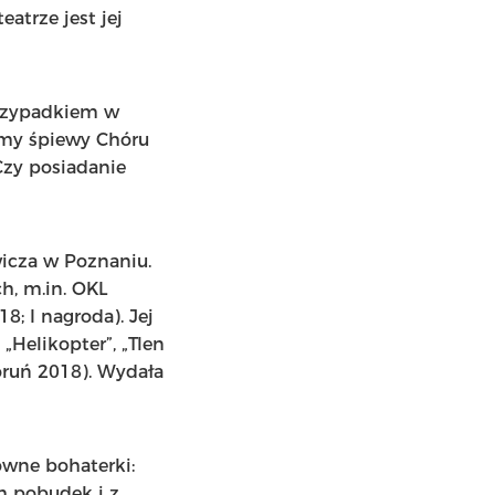
eatrze jest jej
przypadkiem w
zymy śpiewy Chóru
Czy posiadanie
wicza w Poznaniu.
h, m.in. OKL
8; I nagroda). Jej
„Helikopter”, „Tlen
ruń 2018). Wydała
ówne bohaterki:
ch pobudek i z