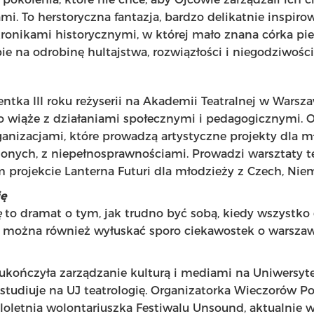
i. To herstoryczna fantazja, bardzo delikatnie inspiro
ronikami historycznymi, w której mało znana córka pi
e na odrobinę hultajstwa, rozwiązłości i niegodziwości
entka III roku reżyserii na Akademii Teatralnej w Warsza
 wiąże z działaniami społecznymi i pedagogicznymi. O
ganizacjami, które prowadzą artystyczne projekty dla m
zonych, z niepełnosprawnościami. Prowadzi warsztaty t
rojekcie Lanterna Futuri dla młodzieży z Czech, Niemi
ię
ę
to dramat o tym, jak trudno być sobą, kiedy wszystko 
u można również wyłuskać sporo ciekawostek o warsza
ukończyła zarządzanie kulturą i mediami na Uniwersyte
udiuje na UJ teatrologię. Organizatorka Wieczorów Po
eloletnia wolontariuszka Festiwalu Unsound, aktualnie 