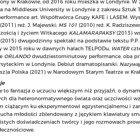
ony w Krakowie, od 2016 roku mieszka w Londynie. W 
ia na Middlesex University w Londynie z zakresu Sztuk 
o performance art. Współtwórca Grupy KAFE i LASEM. Wys
(2011) reż. J. Majewski;
MS 101
(2010) reż. K. Radziszew
czością i życiem Witkacego
KALAMARAPAKSY
(2013) w
a
(2015) dwugodzinny spektakl na podstawie tekstu P.P.
y w 2015 roku w dawnych halach TELPODu,
WATER
czte
że
ORLANDO
dwudziestominutowy performance, oba p
syteckim w Londynie. Debiut dramatopisarski:
Nazywają
sz)a Polska (2021) w Narodowym Starym Teatrze w Kra
je
je
to fantazja o uczuciu większym niż przyjaźń, o dynam
tych dla heteronormatywnego świata oraz uczciwości 
tem ciążącym ku eksperymentowi egzystencjalnemu i z
ducha młodości zblendowany z językiem klawiatury sma
wistych doświadczeniach twórcy i jego rozmowach pro
łecznościowe.