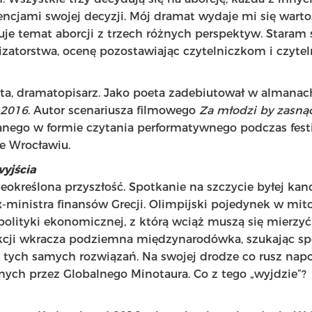
cjami swojej decyzji. Mój dramat wydaje mi się warto
uje temat aborcji z trzech różnych perspektyw. Staram 
lizatorstwa, ocenę pozostawiając czytelniczkom i czyte
ta, dramatopisarz. Jako poeta zadebiutował w almana
 2016
. Autor scenariusza filmowego
Za młodzi by zasnąć
nego w formie czytania performatywnego podczas fes
e Wrocławiu.
wyjścia
 nieokreślona przyszłość. Spotkanie na szczycie byłej kan
x-ministra finansów Grecji. Olimpijski pojedynek w mit
polityki ekonomicznej, z którą wciąż muszą się mierzy
akcji wkracza podziemna międzynarodówka, szukając s
e tych samych rozwiązań. Na swojej drodze co rusz nap
ych przez Globalnego Minotaura. Co z tego „wyjdzie”?