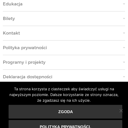
Edukacja
Bilety
Kontakt
Polityka prywatności
Programy i projekty
Deklaracja dostępności
Ta strona korzysta z ciasteczek aby świadczyć usługi na
Standardy Ochrony Małoletnich
najwyższym poziomie. Dalsze korzystanie ze strony oznacza,
że zgadzasz się na ich użycie.
Polityka przeciwko molestowaniu w miejscu pracy
ZGODA
Ta strona korzysta z ciasteczek aby świadczyć usługi na
Kodeks Etyki
najwyższym poziomie. Dalsze korzystanie ze strony
POLITYKA PRYWATNOŚCI.