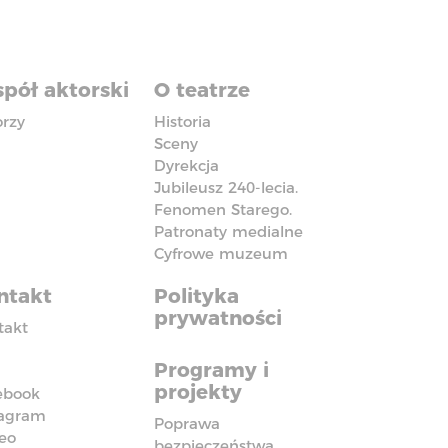
pół aktorski
O teatrze
orzy
Historia
Sceny
Dyrekcja
Jubileusz 240-lecia.
Fenomen Starego.
Patronaty medialne
Cyfrowe muzeum
ntakt
Polityka
prywatności
takt
Programy i
projekty
ebook
tagram
Poprawa
eo
bezpieczeństwa