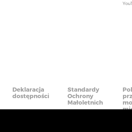
You
Deklaracja
Standardy
Pol
dostępności
Ochrony
pr
Małoletnich
mo
mi
iadczyć usługi na najwyższym poziomie. Dalsze korzysta