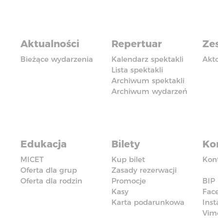
Aktualności
Repertuar
Zes
Bieżące wydarzenia
Kalendarz spektakli
Akt
Lista spektakli
Archiwum spektakli
Archiwum wydarzeń
Edukacja
Bilety
Ko
MICET
Kup bilet
Kon
Oferta dla grup
Zasady rezerwacji
Oferta dla rodzin
Promocje
BIP
Kasy
Fac
Karta podarunkowa
Ins
Vim