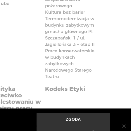
Tube
pożarowego
Kultura bez barier
Termomodernizacja w
budynku zabytkowym
gmachu głównego Pl.
Szczepański 1 / ul.
Jagiellońska 3 – etap II
Prace konserwatorskie
w budynkach
zabytkowych
Narodowego Starego
Teatru
ityka
Kodeks Etyki
zeciwko
lestowaniu w
ejscu pracy
ZGODA
nie ze strony oznacza, że