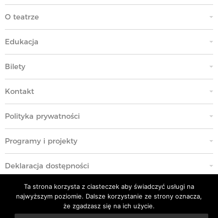
O teatrze
Edukacja
Bilety
Kontakt
Polityka prywatności
Programy i projekty
Deklaracja dostępności
Ta strona korzysta z ciasteczek aby świadczyć usługi na
Standardy Ochrony Małoletnich
najwyższym poziomie. Dalsze korzystanie ze strony oznacza,
że zgadzasz się na ich użycie.
Polityka przeciwko molestowaniu w miejscu pracy