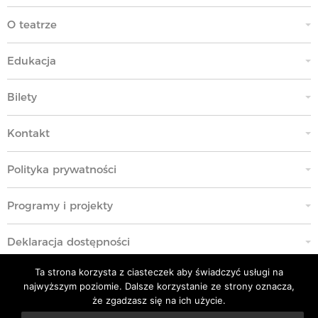
O teatrze
Edukacja
Bilety
Kontakt
Polityka prywatności
Programy i projekty
Deklaracja dostępności
Ta strona korzysta z ciasteczek aby świadczyć usługi na
Standardy Ochrony Małoletnich
najwyższym poziomie. Dalsze korzystanie ze strony oznacza,
że zgadzasz się na ich użycie.
Polityka przeciwko molestowaniu w miejscu pracy