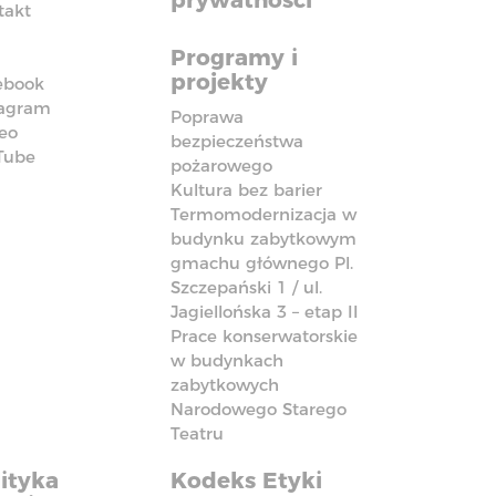
prywatności
takt
Programy i
projekty
ebook
tagram
Poprawa
eo
bezpieczeństwa
Tube
pożarowego
Kultura bez barier
Termomodernizacja w
budynku zabytkowym
gmachu głównego Pl.
Szczepański 1 / ul.
Jagiellońska 3 – etap II
Prace konserwatorskie
w budynkach
zabytkowych
Narodowego Starego
Teatru
ityka
Kodeks Etyki