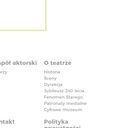
pół aktorski
O teatrze
orzy
Historia
Sceny
Dyrekcja
Jubileusz 240-lecia.
Fenomen Starego.
Patronaty medialne
Cyfrowe muzeum
ntakt
Polityka