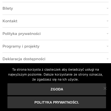
Bilety
Kontakt
Polityka prywatności
Programy i projekty
Deklaracja dostępności
Ta strona korzysta z ciasteczek aby świadczyć usługi na
Standardy Ochrony Małoletnich
najwyższym poziomie. Dalsze korzystanie ze strony oznacza,
że zgadzasz się na ich użycie.
Polityka przeciwko molestowaniu w miejscu pracy
ZGODA
Ta strona korzysta z ciasteczek aby świadczyć usługi na
Kodeks Etyki
najwyższym poziomie. Dalsze korzystanie ze strony
POLITYKA PRYWATNOŚCI.
oznacza, że zgadzasz się na ich użycie.