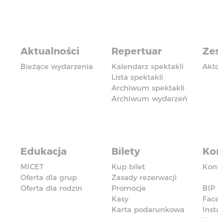
Aktualności
Repertuar
Zes
Bieżące wydarzenia
Kalendarz spektakli
Akt
Lista spektakli
Archiwum spektakli
Archiwum wydarzeń
Edukacja
Bilety
Ko
MICET
Kup bilet
Kon
Oferta dla grup
Zasady rezerwacji
Oferta dla rodzin
Promocje
BIP
Kasy
Fac
Karta podarunkowa
Ins