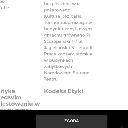
eo
bezpieczeństwa
Tube
pożarowego
Kultura bez barier
Termomodernizacja w
budynku zabytkowym
gmachu głównego Pl.
Szczepański 1 / ul.
Jagiellońska 3 – etap II
Prace konserwatorskie
w budynkach
zabytkowych
Narodowego Starego
Teatru
ityka
Kodeks Etyki
zeciwko
lestowaniu w
ejscu pracy
ZGODA
nie ze strony oznacza, że