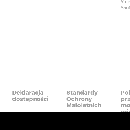
Vim
You
Deklaracja
Standardy
Pol
dostępności
Ochrony
pr
Małoletnich
mo
mi
iadczyć usługi na najwyższym poziomie. Dalsze korzysta