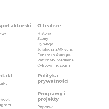
pół aktorski
O teatrze
orzy
Historia
Sceny
Dyrekcja
Jubileusz 240-lecia.
Fenomen Starego.
Patronaty medialne
Cyfrowe muzeum
ntakt
Polityka
prywatności
takt
Programy i
projekty
ebook
tagram
Poprawa