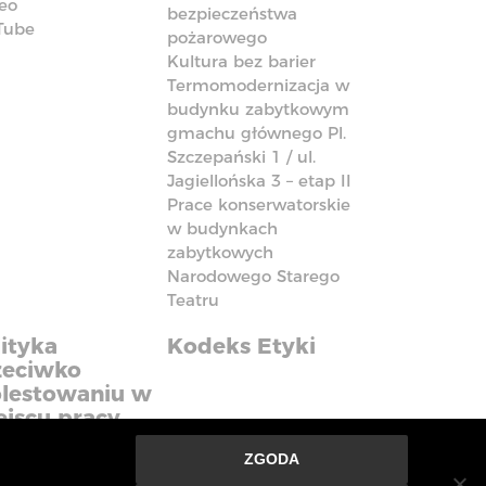
eo
bezpieczeństwa
Tube
pożarowego
Kultura bez barier
Termomodernizacja w
budynku zabytkowym
gmachu głównego Pl.
Szczepański 1 / ul.
Jagiellońska 3 – etap II
Prace konserwatorskie
w budynkach
zabytkowych
Narodowego Starego
Teatru
ityka
Kodeks Etyki
zeciwko
lestowaniu w
ejscu pracy
ZGODA
nie ze strony oznacza, że