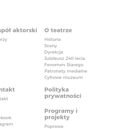
pół aktorski
O teatrze
orzy
Historia
Sceny
Dyrekcja
Jubileusz 240-lecia.
Fenomen Starego.
Patronaty medialne
Cyfrowe muzeum
ntakt
Polityka
prywatności
takt
Programy i
projekty
ebook
tagram
Poprawa