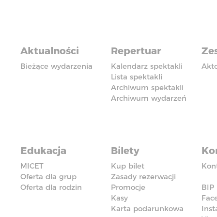
Aktualności
Repertuar
Zes
Bieżące wydarzenia
Kalendarz spektakli
Akt
Lista spektakli
Archiwum spektakli
Archiwum wydarzeń
Edukacja
Bilety
Ko
MICET
Kup bilet
Kon
Oferta dla grup
Zasady rezerwacji
Oferta dla rodzin
Promocje
BIP
Kasy
Fac
Karta podarunkowa
Ins