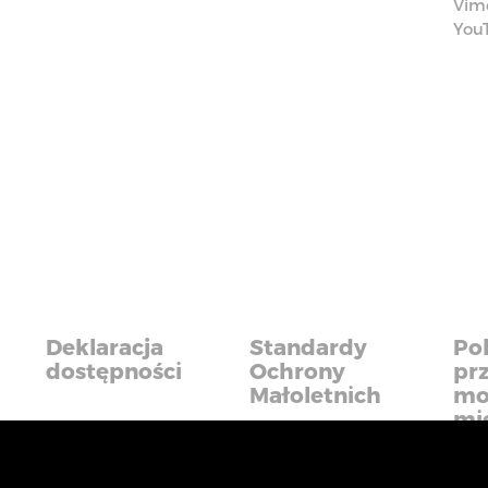
Vim
You
Deklaracja
Standardy
Pol
dostępności
Ochrony
pr
Małoletnich
mo
mi
iadczyć usługi na najwyższym poziomie. Dalsze korzysta