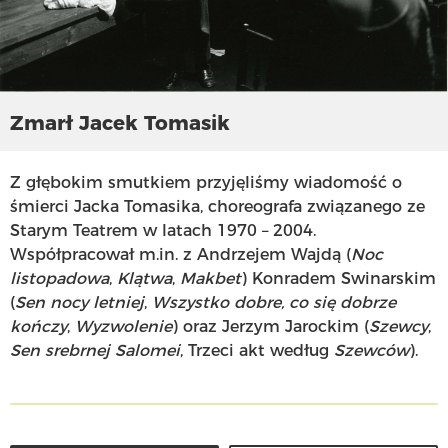
Zmarł Jacek Tomasik
Z głębokim smutkiem przyjęliśmy wiadomość o
śmierci Jacka Tomasika, choreografa związanego ze
Starym Teatrem w latach 1970 – 2004.
Współpracował m.in. z Andrzejem Wajdą (
Noc
listopadowa
,
Klątwa
,
Makbet
) Konradem Swinarskim
(
Sen nocy letniej
,
Wszystko dobre, co się dobrze
kończy
,
Wyzwolenie
) oraz Jerzym Jarockim (
Szewcy
,
Sen srebrnej Salomei
, Trzeci akt według
Szewców
).