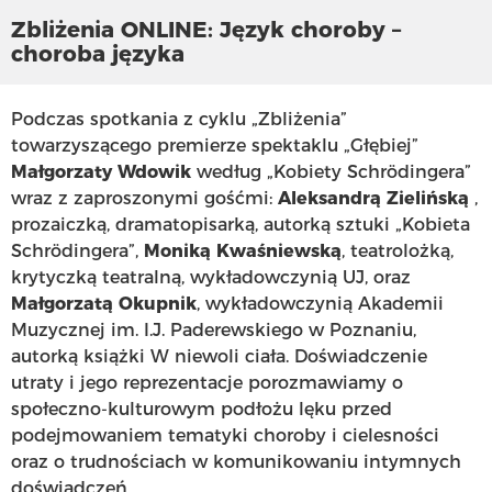
Zbliżenia ONLINE: Język choroby –
choroba języka
Podczas spotkania z cyklu „Zbliżenia”
towarzyszącego premierze spektaklu „Głębiej”
Małgorzaty Wdowik
według „Kobiety Schrödingera”
wraz z zaproszonymi gośćmi:
Aleksandrą Zielińską
,
prozaiczką, dramatopisarką, autorką sztuki „Kobieta
Schrödingera”,
Moniką Kwaśniewską
, teatrolożką,
krytyczką teatralną, wykładowczynią UJ, oraz
Małgorzatą Okupnik
, wykładowczynią Akademii
Muzycznej im. I.J. Paderewskiego w Poznaniu,
autorką książki W niewoli ciała. Doświadczenie
utraty i jego reprezentacje porozmawiamy o
społeczno-kulturowym podłożu lęku przed
podejmowaniem tematyki choroby i cielesności
oraz o trudnościach w komunikowaniu intymnych
doświadczeń,