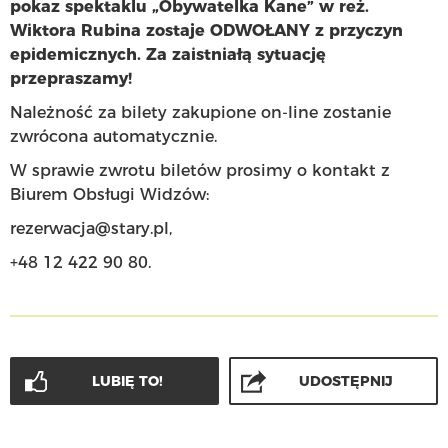
pokaz spektaklu „Obywatelka Kane” w reż.
Wiktora Rubina zostaje ODWOŁANY z przyczyn
epidemicznych.
Za zaistniałą sytuację
przepraszamy!
Należność za bilety zakupione on-line zostanie
zwrócona automatycznie.
W sprawie zwrotu biletów prosimy o kontakt z
Biurem Obsługi Widzów:
rezerwacja@stary.pl
,
+48 12 422 90 80.
LUBIĘ TO!
UDOSTĘPNIJ