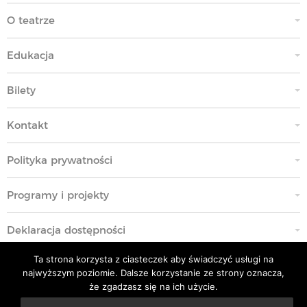
O teatrze
Edukacja
Bilety
Kontakt
Polityka prywatności
Programy i projekty
Deklaracja dostępności
Ta strona korzysta z ciasteczek aby świadczyć usługi na
Standardy Ochrony Małoletnich
najwyższym poziomie. Dalsze korzystanie ze strony oznacza,
że zgadzasz się na ich użycie.
Polityka przeciwko molestowaniu w miejscu pracy