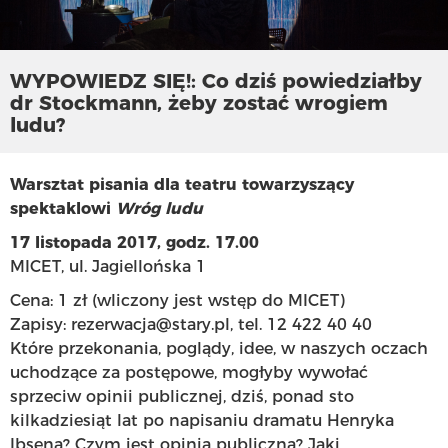
WYPOWIEDZ SIĘ!: Co dziś powiedziałby
dr Stockmann, żeby zostać wrogiem
ludu?
Warsztat pisania dla teatru towarzyszący
spektaklowi
Wróg ludu
17 listopada 2017, godz. 17.00
MICET, ul. Jagiellońska 1
Cena: 1 zł (wliczony jest wstęp do MICET)
Zapisy: rezerwacja@stary.pl, tel. 12 422 40 40
Które przekonania, poglądy, idee, w naszych oczach
uchodzące za postępowe, mogłyby wywołać
sprzeciw opinii publicznej, dziś, ponad sto
kilkadziesiąt lat po napisaniu dramatu Henryka
Ibsena? Czym jest opinia publiczna? Jaki