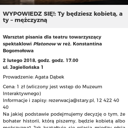
WYPOWIEDZ SIĘ!: Ty będziesz kobietą, a
ty – mężczyzną
Warsztat pisania dla teatru towarzyszący
spektaklowi
Płatonow
w reż. Konstantina
Bogomołowa
2 lutego 2018, godz. godz. 17.00
ul. Jagiellońska 1
Prowadzenie: Agata Dąbek
Cena: 1 zł (wliczony jest wstęp do Muzeum
Interaktywnego)
Informacje i zapisy:
rezerwacja@stary.pl
, 12 422 40
40
Na jakiej podstawie podejmujemy decyzję o tym, że
bohater historii, którą piszemy, będzie kobietą albo
mężczyzną? Jak kształtuje się relacja między płcią