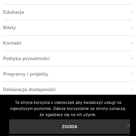
Edukacja
Bilety
Kontakt
Polityka prywatności
Programy i projekty
Deklaracja dostępności
Ta strona korzysta z ciasteczek aby świadczyć usługi na
Standardy Ochrony Małoletnich
najwyższym poziomie. Dalsze korzystanie ze strony oznacza,
że zgadzasz się na ich użycie.
Polityka przeciwko molestowaniu w miejscu pracy
ZGODA
Ta strona korzysta z ciasteczek aby świadczyć usługi na
Kodeks Etyki