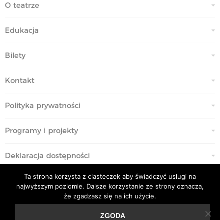
O teatrze
Edukacja
Bilety
Kontakt
Polityka prywatności
Programy i projekty
Deklaracja dostępności
Ta strona korzysta z ciasteczek aby świadczyć usługi na
Standardy Ochrony Małoletnich
najwyższym poziomie. Dalsze korzystanie ze strony oznacza,
że zgadzasz się na ich użycie.
Polityka przeciwko molestowaniu w miejscu pracy
ZGODA