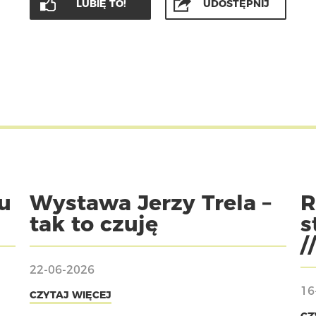
LUBIĘ TO!
UDOSTĘPNIJ
u
Wystawa Jerzy Trela –
R
tak to czuję
s
/
22-06-2026
16
CZYTAJ WIĘCEJ