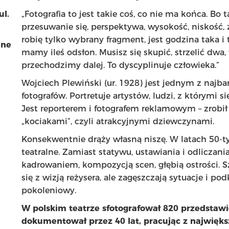
ul.
„Fotografia to jest takie coś, co nie ma końca. Bo
przesuwanie się, perspektywa, wysokość, niskość,
robię tylko wybrany fragment, jest godzina taka i 
ine
mamy ileś odsłon. Musisz się skupić, strzelić dwa, 
przechodzimy dalej. To dyscyplinuje człowieka.”
Wojciech Plewiński (ur. 1928) jest jednym z najb
fotografów. Portretuje artystów, ludzi, z którymi s
Jest reporterem i fotografem reklamowym – zrobił
„kociakami”, czyli atrakcyjnymi dziewczynami.
Konsekwentnie drąży własną niszę. W latach 50-
teatralne. Zamiast statywu, ustawiania i odliczania
kadrowaniem, kompozycją scen, głębią ostrości. Sz
się z wizją reżysera, ale zagęszczają sytuacje i p
pokoleniowy.
W polskim teatrze sfotografował 820 przedstawi
dokumentował przez 40 lat, pracując z najwię