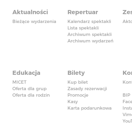
Aktualności
Repertuar
Zes
Bieżące wydarzenia
Kalendarz spektakli
Akt
Lista spektakli
Archiwum spektakli
Archiwum wydarzeń
Edukacja
Bilety
Ko
MICET
Kup bilet
Kon
Oferta dla grup
Zasady rezerwacji
Oferta dla rodzin
Promocje
BIP
Kasy
Fac
Karta podarunkowa
Ins
Vim
You