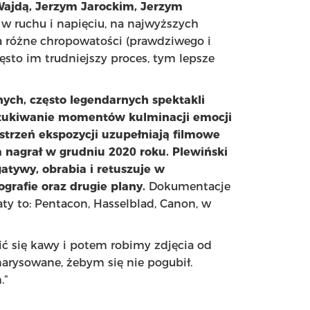
ajdą, Jerzym Jarockim, Jerzym
w ruchu i napięciu, na najwyższych
na różne chropowatości (prawdziwego i
ęsto im trudniejszy proces, tym lepsze
ych, często legendarnych spektakli
zukiwanie momentów kulminacji emocji
strzeń ekspozycji uzupełniają filmowe
 nagrał w grudniu 2020 roku. Plewiński
atywy, obrabia i retuszuje w
grafie oraz drugie plany.
Dokumentacje
aty to: Pentacon, Hasselblad, Canon, w
pić się kawy i potem robimy zdjęcia od
narysowane, żebym się nie pogubił.
.”