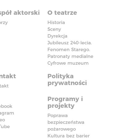
pół aktorski
O teatrze
orzy
Historia
Sceny
Dyrekcja
Jubileusz 240-lecia.
Fenomen Starego.
Patronaty medialne
Cyfrowe muzeum
ntakt
Polityka
prywatności
takt
Programy i
projekty
ebook
tagram
Poprawa
eo
bezpieczeństwa
Tube
pożarowego
Kultura bez barier