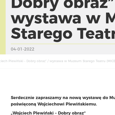
Dobry obraz”
wystawa w 
Starego Teat
04-01-2022
ciech Plewiński – Dobry obraz” / wystawa w Muzeum Starego Teatru (MIC
Serdecznie zapraszamy na nową wystawę do Mu
poświęconą Wojciechowi Plewińskiemu.
„Wojciech Plewiński – Dobry obraz”