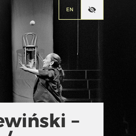
EN
ewiński –