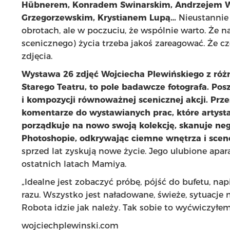
Hübnerem, Konradem Swinarskim, Andrzejem W
Grzegorzewskim, Krystianem Lupą…
Nieustannie 
obrotach, ale w poczuciu, że wspólnie warto. Że 
scenicznego) życia trzeba jakoś zareagować. Że cz
zdjęcia.
Wystawa 26 zdjęć Wojciecha Plewińskiego z różn
Starego Teatru, to pole badawcze fotografa.
Pos
i kompozycji równoważnej scenicznej akcji. Prze
komentarze do wystawianych prac, które artysta
porządkuje na nowo swoją kolekcję, skanuje neg
Photoshopie, odkrywając ciemne wnętrza i sceno
sprzed lat zyskują nowe życie. Jego ulubione apar
ostatnich latach Mamiya.
„Idealne jest zobaczyć próbę, pójść do bufetu, na
razu. Wszystko jest naładowane, świeże, sytuacje 
Robota idzie jak należy. Tak sobie to wyćwiczyłem
wojciechplewinski.com