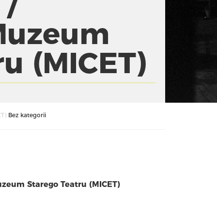
 /
Muzeum
ru (MICET)
ET)
Bez kategorii
zeum Starego Teatru (MICET)