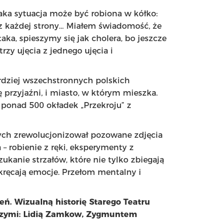
 taka sytuacja może być robiona w kółko:
 z każdej strony… Miałem świadomość, że
taka, spieszymy się jak cholera, bo jeszcze
trzy ujęcia z jednego ujęcia i
ardziej wszechstronnych polskich
ię przyjaźni, i miasto, w którym mieszka.
 ponad 500 okładek „Przekroju” z
tych zrewolucjonizował pozowane zdjęcia
 – robienie z ręki, eksperymenty z
ukanie strzałów, które nie tylko zbiegają
odkręcają emocje. Przełom mentalny i
eń. Wizualną historię Starego Teatru
kszymi: Lidią Zamkow, Zygmuntem