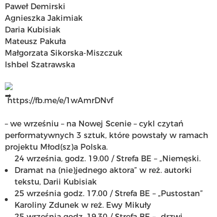
Paweł Demirski
Agnieszka Jakimiak
Daria Kubisiak
Mateusz Pakuła
Małgorzata Sikorska-Miszczuk
Ishbel Szatrawska
https://fb.me/e/1wAmrDNvf
– we wrześniu – na Nowej Scenie – cykl czytań
performatywnych 3 sztuk, które powstały w ramach
projektu Młod(sz)a Polska.
24 września, godz. 19.00 / Strefa BE – „Niemęski.
Dramat na (nie)jednego aktora” w reż. autorki
tekstu, Darii Kubisiak
25 września godz. 17.00 / Strefa BE – „Pustostan”
Karoliny Zdunek w reż. Ewy Mikuły
25 września godz. 19.30 / Strefa BE – „drzwi