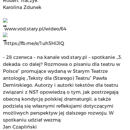
Robert Traczyk
Karolina Zdunek
www.vod.stary.pl/wideo/64
https://fb.me/e/1uh5HlJIQ
– 28 czerwca – na kanale vod.stary.pl – spotkanie „3.
dekada: co dalej? Rozmowa o pisaniu dla teatru w
Polsce” promujące wydaną w Starym Teatrze
antologię „Teksty dla (Starego) Teatru” Pawła
Demirskiego. Autorzy i autorki tekstów dla teatru
związani z NST opowiedzą o tym, jak postrzegają
obecną kondycję polskiej dramaturgii, a także
podzielą się własnymi refleksjami dotyczącymi
możliwych perspektyw jej dalszego rozwoju. W
spotkaniu udział wezmą:
Jan Czapliński