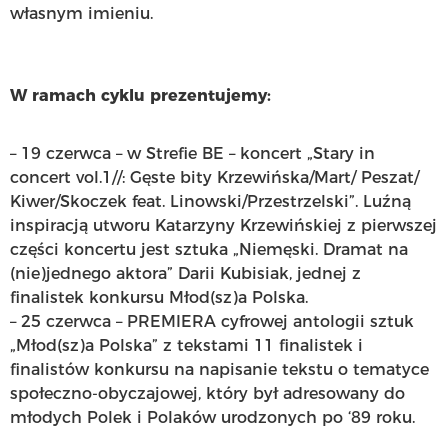
własnym imieniu.
W ramach cyklu prezentujemy:
– 19 czerwca – w Strefie BE – koncert „Stary in
concert vol.1//: Gęste bity Krzewińska/Mart/ Peszat/
Kiwer/Skoczek feat. Linowski/Przestrzelski”. Luźną
inspiracją utworu Katarzyny Krzewińskiej z pierwszej
części koncertu jest sztuka „Niemęski. Dramat na
(nie)jednego aktora” Darii Kubisiak, jednej z
finalistek konkursu Młod(sz)a Polska.
– 25 czerwca – PREMIERA cyfrowej antologii sztuk
„Młod(sz)a Polska” z tekstami 11 finalistek i
finalistów konkursu na napisanie tekstu o tematyce
społeczno-obyczajowej, który był adresowany do
młodych Polek i Polaków urodzonych po ‘89 roku.