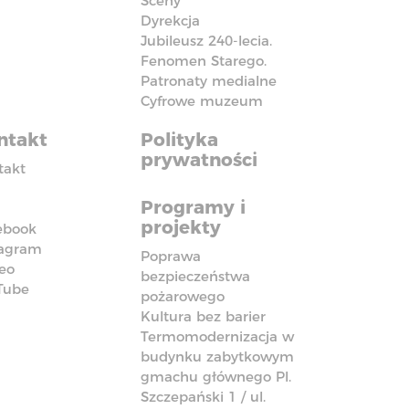
Sceny
Dyrekcja
Jubileusz 240-lecia.
Fenomen Starego.
Patronaty medialne
Cyfrowe muzeum
ntakt
Polityka
prywatności
takt
Programy i
projekty
ebook
tagram
Poprawa
eo
bezpieczeństwa
Tube
pożarowego
Kultura bez barier
Termomodernizacja w
budynku zabytkowym
gmachu głównego Pl.
Szczepański 1 / ul.