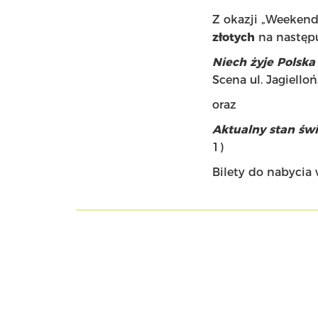
Z okazji „Weekend
złotych
na następu
Niech żyje Polska
Scena ul. Jagielloń
oraz
Aktualny stan św
1)
Bilety do nabycia w