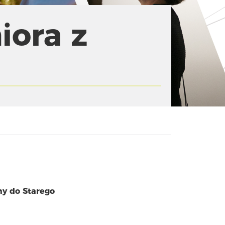
iora z
my do Starego