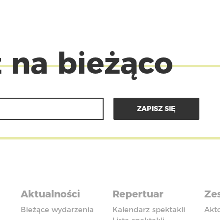
 na bieżąco
Aktualności
Repertuar
Zes
Bieżące wydarzenia
Kalendarz spektakli
Akt