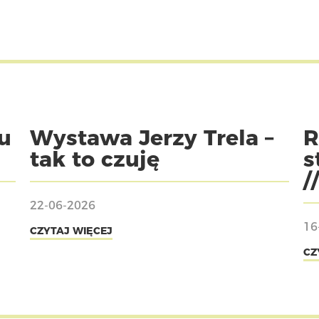
u
Wystawa Jerzy Trela –
R
tak to czuję
s
/
22-06-2026
16
CZYTAJ WIĘCEJ
CZ