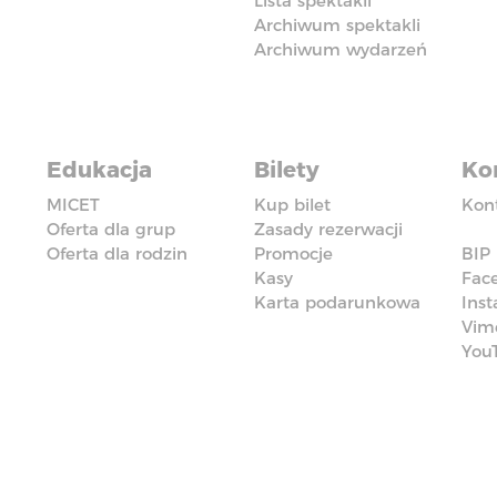
Lista spektakli
Archiwum spektakli
Archiwum wydarzeń
Edukacja
Bilety
Ko
MICET
Kup bilet
Kon
Oferta dla grup
Zasady rezerwacji
Oferta dla rodzin
Promocje
BIP
Kasy
Fac
Karta podarunkowa
Ins
Vim
You