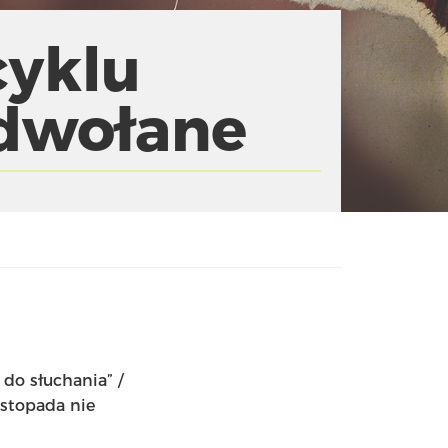
cyklu
dwołane
do słuchania” /
istopada nie