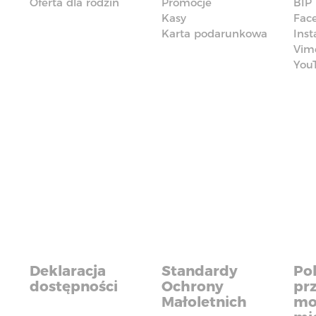
Oferta dla rodzin
Promocje
BIP
Kasy
Fac
Karta podarunkowa
Ins
Vim
You
Deklaracja
Standardy
Pol
dostępności
Ochrony
pr
Małoletnich
mo