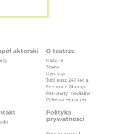
pół aktorski
O teatrze
orzy
Historia
Sceny
Dyrekcja
Jubileusz 240-lecia.
Fenomen Starego.
Patronaty medialne
Cyfrowe muzeum
ntakt
Polityka
prywatności
takt