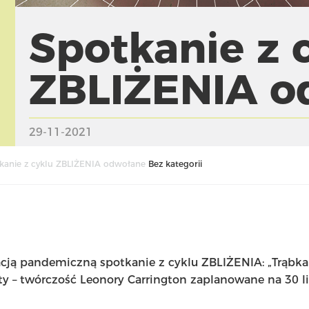
Spotkanie z 
ZBLIŻENIA o
29-11-2021
kanie z cyklu ZBLIŻENIA odwołane
Bez kategorii
cją pandemiczną spotkanie z cyklu ZBLIŻENIA: „Trąbka 
ety – twórczość Leonory Carrington zaplanowane na 30 l