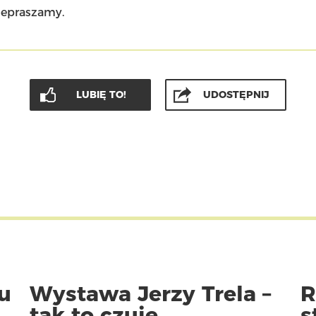
zepraszamy.
LUBIĘ TO!
UDOSTĘPNIJ
u
Wystawa Jerzy Trela –
R
tak to czuję
s