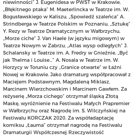
niewinności” J. Eugenidesa w PWST w Krakowie,
„Błękitnego ptaka” M. Maeterlincka w Teatrze im. W.
Bogusławskiego w Kaliszu, „Spowiedź szaleńca” A.
Strindberga w Teatrze Polskim w Poznaniu, „Sztukę”
Y. Rezy w Teatrze Dramatycznym w Wałbrzychu,
„Morze ciche” J. Van Haele (w języku migowym) w
Teatrze Nowym w Zabrzu, „Atlas wysp odległych” J.
Schalansky w Teatrze im. A. Fredry w Gnieźnie, „Być
jak Thelma i Louise…” A. Nosala w Teatrze im. W.
Horzycy w Toruniu czy „Granice otwarte” w Łaźni
Nowej w Krakowie. Jako dramaturg współpracował z
Maciejem Podstawnym, Magdaleną Miklasz,
Marcinem Wierzchowskim i Marcinem Gawłem. Za
reżyserię „Morza cichego” otrzymał śląską Złotą
Maskę, wyróżnienie na Festiwalu Małych Prapremier
w Wałbrzychu oraz Nagrodę im. S. Wilczyńskiej na
Festiwalu KORCZAK 2020. Za współadaptację
komiksu „Łauma” otrzymał nagrodę na Festiwalu
Dramaturgii Współczesnej Rzeczywistość