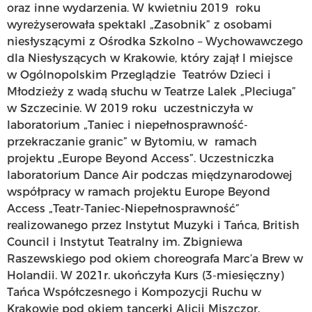
oraz inne wydarzenia. W kwietniu 2019 roku
wyreżyserowała spektakl „Zasobnik” z osobami
niesłyszącymi z Ośrodka Szkolno – Wychowawczego
dla Niesłyszących w Krakowie, który zajął I miejsce
w Ogólnopolskim Przeglądzie Teatrów Dzieci i
Młodzieży z wadą słuchu w Teatrze Lalek „Pleciuga”
w Szczecinie. W 2019 roku uczestniczyła w
laboratorium „Taniec i niepełnosprawność-
przekraczanie granic” w Bytomiu, w ramach
projektu „Europe Beyond Access”. Uczestniczka
laboratorium Dance Air podczas międzynarodowej
współpracy w ramach projektu Europe Beyond
Access „Teatr-Taniec-Niepełnosprawność”
realizowanego przez Instytut Muzyki i Tańca, British
Council i Instytut Teatralny im. Zbigniewa
Raszewskiego pod okiem choreografa Marc’a Brew w
Holandii. W 2021r. ukończyła Kurs (3-miesięczny)
Tańca Współczesnego i Kompozycji Ruchu w
Krakowie pod okiem tancerki Alicji Miszczor.