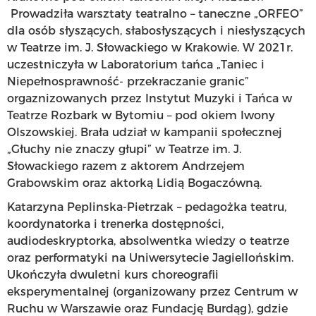
Prowadziła warsztaty teatralno – taneczne „ORFEO”
dla osób słyszących, słabosłyszących i niesłyszących
w Teatrze im. J. Słowackiego w Krakowie. W 2021r.
uczestniczyła w Laboratorium tańca „Taniec i
Niepełnosprawność- przekraczanie granic”
orgaznizowanych przez Instytut Muzyki i Tańca w
Teatrze Rozbark w Bytomiu – pod okiem Iwony
Olszowskiej. Brała udział w kampanii społecznej
„Głuchy nie znaczy głupi” w Teatrze im. J.
Słowackiego razem z aktorem Andrzejem
Grabowskim oraz aktorką Lidią Bogaczówną.
Katarzyna Peplinska-Pietrzak – pedagożka teatru,
koordynatorka i trenerka dostępności,
audiodeskryptorka, absolwentka wiedzy o teatrze
oraz performatyki na Uniwersytecie Jagiellońskim.
Ukończyła dwuletni kurs choreografii
eksperymentalnej (organizowany przez Centrum w
Ruchu w Warszawie oraz Fundację Burdąg), gdzie