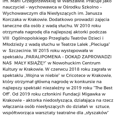
im. Marii Grzegorzewskiej w Warszawie. Pracuje jako
nauczyciel – wychowawca w Ośrodku Szkolno –
Wychowawczym dla Niesłyszących im. Janusza
Korczaka w Krakowie. Dodatkowo prowadzi zajęcia
taneczne dla osób z wadą słuchu. W 2010 roku
otrzymała nagrodę dla najlepszej aktorki podczas
VIII Ogólnopolskiego Przeglądu Teatrów Dzieci i
Młodzieży z wadą słuchu w Teatrze Lalek „Pleciuga”
w Szczecinie. W 2015 roku występowała w
spektaklu „PARALIPOMENA – DOKĄD ZAPROWADZI
NAS MAŁY KSIĄŻĘ?” w Nowohuckim Centrum
Kultury w Krakowie. W czerwcu 2018 roku zagrała w
spektaklu „Wojna w niebie” w Cricotece w Krakowie,
który otrzymał główną nagrodę w konkursie na
najlepszy spektakl niezależny w 2019 roku “The Best
Off”. Od 2019 roku członkini Fundacji Migawka w
Krakowie – aktorka niedosłysząca, działająca na rzecz
włączania osób niesłyszących do działań w sztuce,
współtworząca warsztaty teatralne dla „słyszaków”