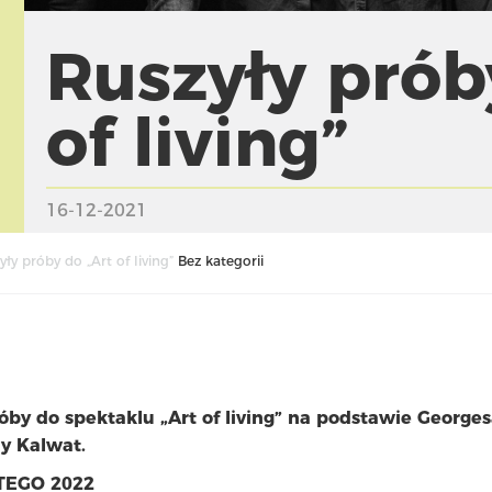
Ruszyły prób
of living”
16-12-2021
yły próby do „Art of living”
Bez kategorii
by do spektaklu „Art of living” na podstawie George
ny Kalwat.
TEGO 2022