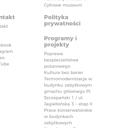
Cyfrowe muzeum
ntakt
Polityka
prywatności
takt
Programy i
projekty
ebook
tagram
Poprawa
eo
bezpieczeństwa
Tube
pożarowego
Kultura bez barier
Termomodernizacja w
budynku zabytkowym
gmachu głównego Pl.
Szczepański 1 / ul.
Jagiellońska 3 – etap II
Prace konserwatorskie
w budynkach
zabytkowych