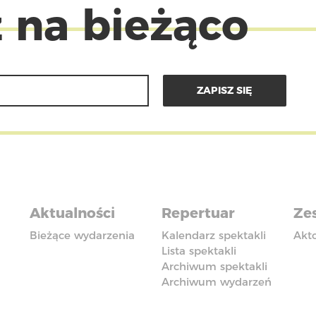
 na bieżąco
Aktualności
Repertuar
Zes
Bieżące wydarzenia
Kalendarz spektakli
Akt
Lista spektakli
Archiwum spektakli
Archiwum wydarzeń