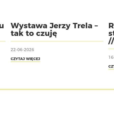
u
Wystawa Jerzy Trela –
R
tak to czuję
s
/
22-06-2026
16
CZYTAJ WIĘCEJ
CZ