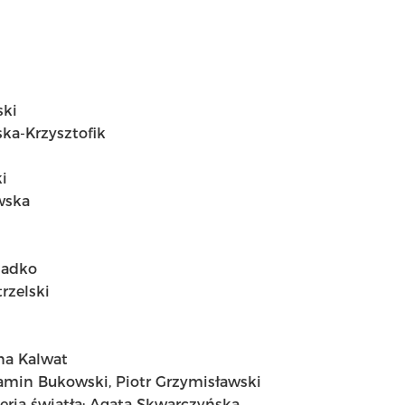
ski
ka-Krzysztofik
i
wska
sadko
rzelski
na Kalwat
amin Bukowski, Piotr Grzymisławski
seria światła: Agata Skwarczyńska