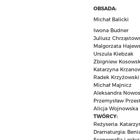
OBSADA:
Michał Balicki
Iwona Budner
Juliusz Chrząstow
Malgorzata Hajews
Urszula Kiebzak
Zbigniew Kosowsk
Katarzyna Krzano
Radek Krzyżowski
Michał Majnicz
Aleksandra Nowo
Przemysław Przest
Alicja Wojnowska
TWÓRCY:
Reżyseria: Katarzy
Dramaturgia: Beni
Scenografia i reży