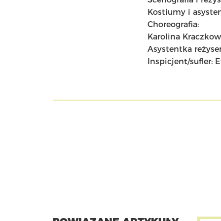
Kostiumy i asyste
Choreografia:
Karolina Kraczko
Asystentka reżyse
Inspicjent/sufler: