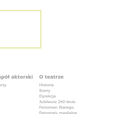
pół aktorski
O teatrze
orzy
Historia
Sceny
Dyrekcja
Jubileusz 240-lecia.
Fenomen Starego.
Patronaty medialne