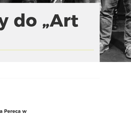
y do „Art
sa Pereca w