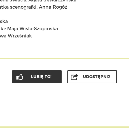
ntka scenografki: Anna Rogóż
wska
rki: Maja Wisla-Szopinska
 Ewa Wrześniak
LUBIĘ TO!
UDOSTĘPNIJ