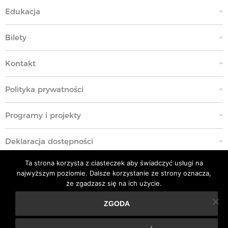
Edukacja
Bilety
Kontakt
Polityka prywatności
Programy i projekty
Deklaracja dostępności
Ta strona korzysta z ciasteczek aby świadczyć usługi na
Standardy Ochrony Małoletnich
najwyższym poziomie. Dalsze korzystanie ze strony oznacza,
że zgadzasz się na ich użycie.
Polityka przeciwko molestowaniu w miejscu pracy
ZGODA
Ta strona korzysta z ciasteczek aby świadczyć usługi na
Kodeks Etyki
najwyższym poziomie. Dalsze korzystanie ze strony