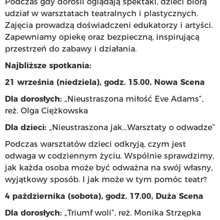
Podczas gdy dorośli oglądają spektakl, dzieci biorą
udział w warsztatach teatralnych i plastycznych.
Zajęcia prowadzą doświadczeni edukatorzy i artyści.
Zapewniamy opiekę oraz bezpieczną, inspirującą
przestrzeń do zabawy i działania.
Najbliższe spotkania:
21 września (niedziela), godz. 15.00, Nowa Scena
Dla dorosłych:
„Nieustraszona miłość Eve Adams”,
reż. Olga Ciężkowska
Dla dzieci:
„Nieustraszona jak…Warsztaty o odwadze”
Podczas warsztatów dzieci odkryją, czym jest
odwaga w codziennym życiu. Wspólnie sprawdzimy,
jak każda osoba może być odważna na swój własny,
wyjątkowy sposób. I jak może w tym pomóc teatr?
4 października (sobota), godz. 17.00, Duża Scena
Dla dorosłych:
„Triumf woli”, reż. Monika Strzępka