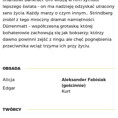
lepszego świata – on ma nadzieję odzyskać utracony
sens życia. Każdy marzy o czym innym… Strindberg
zrobił z tego mroczny dramat namiętności.
Dürrenmatt – współczesną groteskę; której
bohaterowie zachowują się jak bokserzy; którzy
dawno powinni zejść z ringu; ale chęć pognębienia
przeciwnika wciąż trzyma ich przy życiu.
OBSADA
Alicja
Aleksander Fabisiak
(gościnnie)
Edgar
Kurt
TWÓRCY