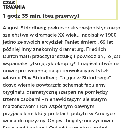
CZAS
TRWANIA
1 godz 35 min. (bez przerwy)
August Strindberg; prekursor ekspresjonistycznego
szaleństwa w dramacie XX wieku; napisał w 1900
jedno ze swoich arcydzieł; Taniec śmierci. 69 lat
później inny znakomity dramaturg; Friedrich
Dürrenmatt; przeczytał sztukę i powiedział: „To jest
wspaniałe; tylko język okropny!” I napisał utwór na
nowo; po swojemu; dając prowokacyjny tytuł:
właśnie Play Strindberg. Ta „gra w Strindberga”
dosyć wiernie powtarzała schemat fabularny
oryginału: dramatyczną szarpaninę pomiędzy
trzema osobami – nienawidzącym się starym
małżeństwem i ich wspólnym dawnym
przyjacielem; który po latach pobytu w Ameryce
wraca do ojczyzny. On jest bogaty; oni życiowi i
finansowi bankruci. Oni widzą w nim symbol