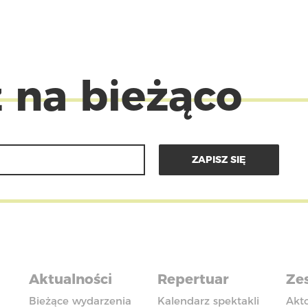
 na bieżąco
Aktualności
Repertuar
Zes
Bieżące wydarzenia
Kalendarz spektakli
Akt