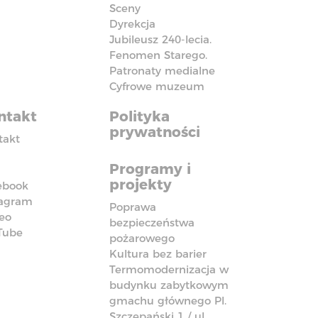
Sceny
Dyrekcja
Jubileusz 240-lecia.
Fenomen Starego.
Patronaty medialne
Cyfrowe muzeum
ntakt
Polityka
prywatności
takt
Programy i
projekty
ebook
tagram
Poprawa
eo
bezpieczeństwa
Tube
pożarowego
Kultura bez barier
Termomodernizacja w
budynku zabytkowym
gmachu głównego Pl.
Szczepański 1 / ul.