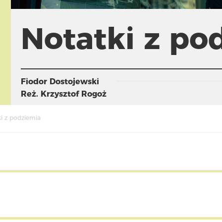
Notatki z po
Fiodor Dostojewski
Reż.
Krzysztof Rogoż
i z podziemia