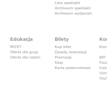
Lista spektakli
Archiwum spektakli
Archiwum wydarzeń
Edukacja
Bilety
Ko
MICET
Kup bilet
Kon
Oferta dla grup
Zasady rezerwacji
Oferta dla rodzin
Promocje
BIP
Kasy
Fac
Karta podarunkowa
Ins
Vim
You