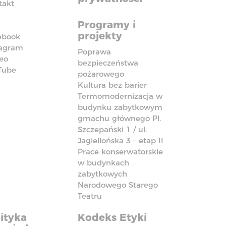
takt
Programy i
projekty
ebook
tagram
Poprawa
eo
bezpieczeństwa
Tube
pożarowego
Kultura bez barier
Termomodernizacja w
budynku zabytkowym
gmachu głównego Pl.
Szczepański 1 / ul.
Jagiellońska 3 – etap II
Prace konserwatorskie
w budynkach
zabytkowych
Narodowego Starego
Teatru
ityka
Kodeks Etyki