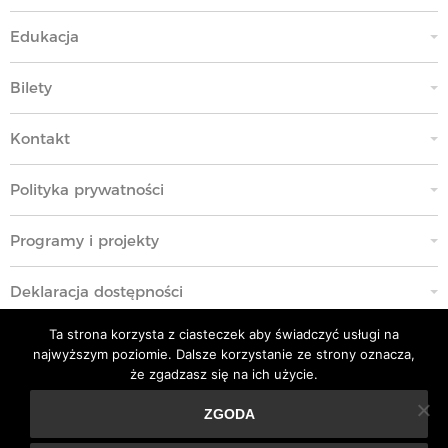
Edukacja
Bilety
Kontakt
Polityka prywatności
Programy i projekty
Deklaracja dostępności
Ta strona korzysta z ciasteczek aby świadczyć usługi na
Standardy Ochrony Małoletnich
najwyższym poziomie. Dalsze korzystanie ze strony oznacza,
że zgadzasz się na ich użycie.
Polityka przeciwko molestowaniu w miejscu pracy
ZGODA
Ta strona korzysta z ciasteczek aby świadczyć usługi na
Kodeks Etyki