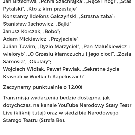
Jan Brzechwa, „Pchła Szachrajka”, „Ręce i nogi”, „Staś
Pytalski”, „Kto z kim przestaje”;
Konstanty Ildefons Gałczyński, „Strasna zaba”;
Stanisław Jachowicz, „Bajki”;
Janusz Korczak, „Bobo”;
Adam Mickiewicz, „Przyjaciele”;
Julian Tuwim, „Dyzio Marzyciel”, „Pan Maluśkiewicz i
wieloryb”, „O Grzesiu kłamczuchu i jego cioci”, „Zosia
Samosia”, „Okulary”;
Wojciech Widłak, Paweł Pawlak, „Sekretne życie
Krasnali w Wielkich Kapeluszach”.
Zaczynamy punktualnie o 12:00!
Transmisja wydarzenia będzie dostępna, jak
dotychczas, na kanale YouTube Narodowy Stary Teatr
Live (
kliknij tutaj
) oraz w siedzibie Narodowego
Starego Teatru (Strefa Be).