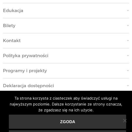
Edukacja
Bilety
Kontakt
Polityka prywatności
Programy i projekty
Deklaracja dostępności
Ta strona korzysta z ciasteczek aby świadczyć usługi na
Standardy Ochrony Małoletnich
najwyższym poziomie. Dalsze korzystanie ze strony oznacza,
że zgadzasz się na ich użycie.
Polityka przeciwko molestowaniu w miejscu pracy
ZGODA
Ta strona korzysta z ciasteczek aby świadczyć usługi na
Kodeks Etyki