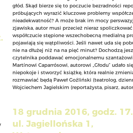
głód. Skąd bierze się to poczucie bezradności re
próbujących wyrazić kluczowe problemy współcz
nieadekwatność? A może brak im mocy perswazyjn
zjawiska, autor musi przecież nieraz spoliczkowa
.
współczucie stępione wszechobecną medialną prod
pojawiają się wątpliwości. Jeśli nawet uda się po
nie na dłużej niż na na pięć minut? Dochodzą jesz
czytelnika poddawać emocjonalnemu szantażowi a
Martínowi Caparrósowi, autorowi „Głodu” udało się
niepokoje i stworzyć książkę, która realnie zmie
rozmawiać będą Paweł Goźliński (teatrolog, dzienn
Wojciechem Jagielskim (reportażysta, pisarz, auto
18 grudnia 2016, godz. 17
ul. Jagiellońska 1,
w