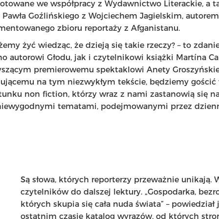
gotowane we współpracy z Wydawnictwo Literackie, a 
” Pawła Goźlińskiego z Wojciechem Jagielskim, autorem
mentowanego zbioru reportaży z Afganistanu.
żemy żyć wiedząc, że dzieją się takie rzeczy? – to zdani
 autorowi Głodu, jak i czytelnikowi książki Martína Ca
yszącym premierowemu spektaklowi Anety Groszyńskiej
zującemu na tym niezwykłym tekście, będziemy gościć
tunku non fiction, którzy wraz z nami zastanowią się n
niewygodnymi tematami, podejmowanymi przez dziennik
Są słowa, których reporterzy przeważnie unikają. W
czytelników do dalszej lektury. „Gospodarka, bezr
których skupia się cała nuda świata” – powiedział
ostatnim czasie katalog wyrazów, od których stroni