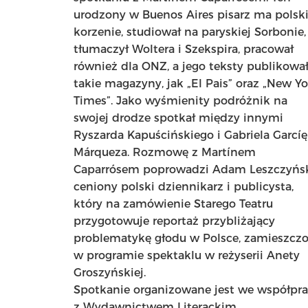
urodzony w Buenos Aires pisarz ma polsk
korzenie, studiował na paryskiej Sorbonie,
tłumaczył Woltera i Szekspira, pracował
również dla ONZ, a jego teksty publikowa
takie magazyny, jak „El Pais” oraz „New Yo
Times”. Jako wyśmienity podróżnik na
swojej drodze spotkał między innymi
Ryszarda Kapuścińskiego i Gabriela Garcíę
Márqueza. Rozmowę z Martínem
Caparrósem poprowadzi Adam Leszczyńsk
ceniony polski dziennikarz i publicysta,
który na zamówienie Starego Teatru
przygotowuje reportaż przybliżający
problematykę głodu w Polsce, zamieszcz
w programie spektaklu w reżyserii Anety
Groszyńskiej.
Spotkanie organizowane jest we współpr
z
Wydawnictwem Literackim
.