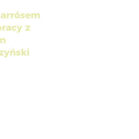
parrósem
racy z
im
zyński