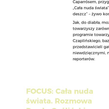
Caparrósem, przy
„Cała nuda świata
deszcz” – żywo ko
Jak, do diabła, mo
towarzyszy zarówno
programie towarz
Czaplińskiego, ba
przedstawicieli ga
niewdzięcznymi, 
reporterów.
FOCUS: Cała nuda
świata. Rozmowa