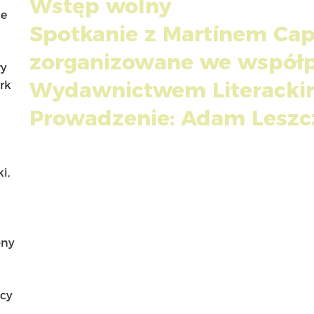
Wstęp wolny
ie
Spotkanie z Martínem Ca
zorganizowane we współp
ły
Wydawnictwem Literack
rk
Prowadzenie: Adam Leszc
i,
ony
acy