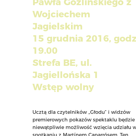
Pawła Goźlińskiego z
Wojciechem
Jagielskim
15 grudnia 2016, godz
19.00
Strefa BE, ul.
Jagiellońska 1
Wstęp wolny
Ucztą dla czytelników „Głodu” i widzów
premierowych pokazów spektaklu będzie
niewątpliwie możliwość wzięcia udziału 
spotkaniu z Martínem Caparrósem. Ten