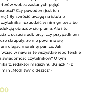
porterów wobec zastanych pojęć
esności? Czy powodem jest ich
ej? By zwrócić uwagę na istotne
ć czytelnika, rozbudzić w nim gniew albo
ukcją obrazów cierpienia. Ale i tu
budzić uczucia odbiorcy, czy przypadkiem
cze skrupuły, że nie powinno się
ni ulegać moralnej panice. Jak
 wziąć w nawias te wszystkie reporterskie
nia świadomość czytelników? O tym
ikarz, redaktor magazynu „Książki”) z
r m.in „Modlitwy o deszcz”).
.00