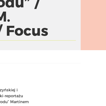
odu” /
M.
/ Focus
zyńskiej i
ki-reportażu
Głodu” Martínem