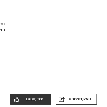
rym
zym
LUBIĘ TO!
UDOSTĘPNIJ