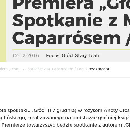
Premiera „Gł
Spotkanie z 
Caparrósem 
12-12-2016
Focus
,
Głód
,
Stary Teatr
iera „Głodu” / Spotkanie z M. Caparrósem / Focus
Bez kategorii
a spektaklu „Głód” (17 grudnia) w reżyserii Anety Gros
plińskiego, zrealizowanego na podstawie głośniej książ
, Premierze towarzyszyć będzie spotkanie z autorem „