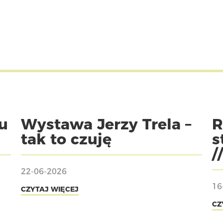
u
Wystawa Jerzy Trela –
R
tak to czuję
s
/
22-06-2026
16
CZYTAJ WIĘCEJ
CZ