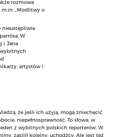
także rozmowa
 m.in. „Modlitwy o
e nieustępliwie
parrósa. W
 i Jana
 wybitnych
ad
arzy, artystów i
iedzą, że jeśli ich użyją, mogą zniechęcić
obocie, niepełnosprawność. To słowa, w
 jeden z wybitnych polskich reporterów. W
my, zasilił kolejny: uchodźcy. Ale jest też