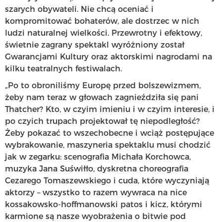
szarych obywateli. Nie chcą oceniać i
kompromitować bohaterów, ale dostrzec w nich
ludzi naturalnej wielkości. Przewrotny i efektowy,
świetnie zagrany spektakl wyróżniony został
Gwarancjami Kultury oraz aktorskimi nagrodami na
kilku teatralnych festiwalach.
„Po to obroniliśmy Europę przed bolszewizmem,
żeby nam teraz w głowach zagnieździła się pani
Thatcher? Kto, w czyim imieniu i w czyim interesie, i
po czyich trupach projektował tę niepodległość?
Żeby pokazać to wszechobecne i wciąż postępujące
wybrakowanie, maszyneria spektaklu musi chodzić
jak w zegarku: scenografia Michała Korchowca,
muzyka Jana Suświłło, dyskretna choreografia
Cezarego Tomaszewskiego i cuda, które wyczyniają
aktorzy – wszystko to razem wywraca na nice
kossakowsko-hoffmanowski patos i kicz, którymi
karmione są nasze wyobrażenia o bitwie pod