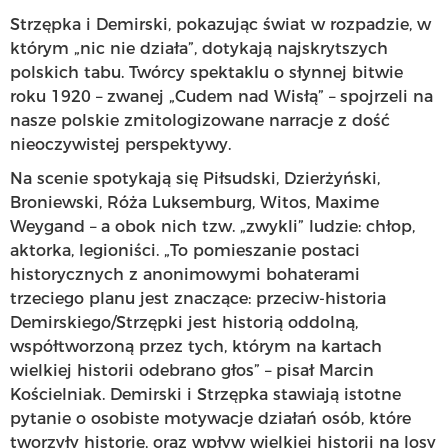
Strzępka i Demirski, pokazując świat w rozpadzie, w
którym „nic nie działa”, dotykają najskrytszych
polskich tabu. Twórcy spektaklu o słynnej bitwie
roku 1920 – zwanej „Cudem nad Wisłą” – spojrzeli na
nasze polskie zmitologizowane narracje z dość
nieoczywistej perspektywy.
Na scenie spotykają się Piłsudski, Dzierżyński,
Broniewski, Róża Luksemburg, Witos, Maxime
Weygand – a obok nich tzw. „zwykli” ludzie: chłop,
aktorka, legioniści. „To pomieszanie postaci
historycznych z anonimowymi bohaterami
trzeciego planu jest znaczące: przeciw-historia
Demirskiego/Strzępki jest historią oddolną,
współtworzoną przez tych, którym na kartach
wielkiej historii odebrano głos” – pisał Marcin
Kościelniak. Demirski i Strzępka stawiają istotne
pytanie o osobiste motywacje działań osób, które
tworzyły historię, oraz wpływ wielkiej historii na losy